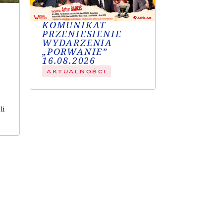
KOMUNIKAT –
PRZENIESIENIE
WYDARZENIA
„PORWANIE”
16.08.2026
AKTUALNOŚCI
li
h
zy
m
zy