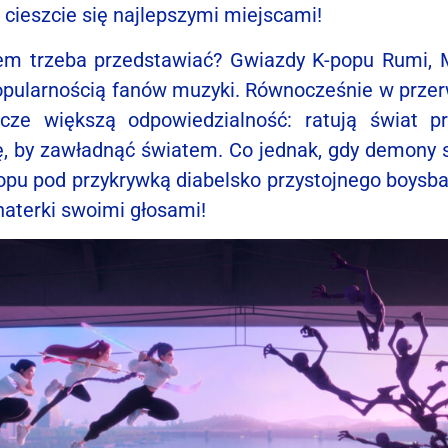
i cieszcie się najlepszymi miejscami!
łem trzeba przedstawiać? Gwiazdy K-popu Rumi, 
 popularnością fanów muzyki. Równocześnie w prze
cze większą odpowiedzialność: ratują świat p
ę, by zawładnąć światem. Co jednak, gdy demony st
opu pod przykrywką diabelsko przystojnego boysba
aterki swoimi głosami!