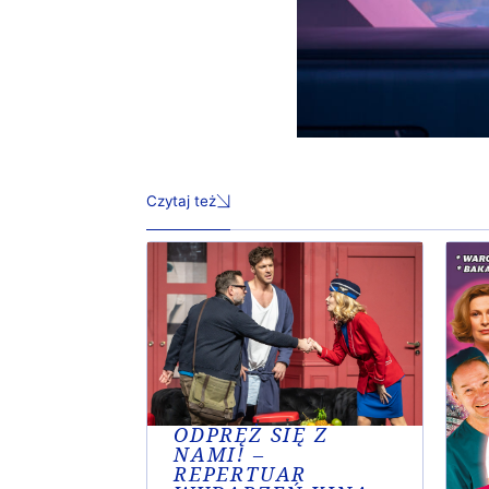
Czytaj też
ODPRĘŻ SIĘ Z
NAMI! –
REPERTUAR