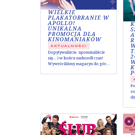
WIELKIE
PLAKATOBRANIE W
APOLLO!
K
UNIKALNA
S
PROMOCJA DLA
A
KINOMANIAKÓW
R
W
AKTUALNOŚCI
T
Dopytywaliście, upominaliście
2
się… i w końcu nadszedł czas!
W
Wywróciliśmy magazyn do góry
K
nogami, skręcaliśmy plakaty całe
P
dnie i noce, żeby otworzyć dla
Was tegoroczne plakatobranie!
Po
Już 25 lipca, przez cały dzień (od
zo
13:00 do 20:00) setki plakatów
dn
będą czekały na swoich nowych
st
właścicieli w kasie kina Apollo.
ni
Warunki plakatobrania są
sz
proste. Przy zakupie biletu na...
dl
sk
w 