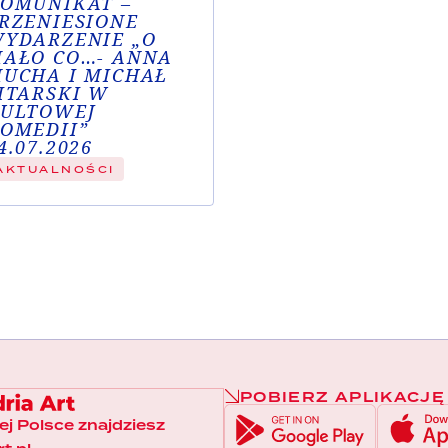
czas! Spis treści:...
OMUNIKAT –
edzieli, kiedy powiedzieć
RZENIESIONE
ajomym “jesteśmy zajęci”. Coś
YDARZENIE „O
adło Wam w oko? Nie
AŁO CO…- ANNA
ekajcie – kupcie bilety...
UCHA I MICHAŁ
ITARSKI W
ULTOWEJ
OMEDII”
4.07.2026
AKTUALNOŚCI
POBIERZ APLIKACJĘ
łej Polsce znajdziesz