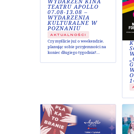
WYDARZEŃ KINA
TEATRU APOLLO
07.08-13.08 –
WYDARZENIA
KULTURALNE W
POZNANIU
AKTUALNOŚCI
Czy myślicie już o weekendzie,
K
planując sobie przyjemności na
S
koniec długiego tygodnia?
W
„
Zgadzamy się, nie ma lepszego
G
czasu na relaks niż swobodny
W
sobotni wieczór ze znajomymi.
O
Co więcej; wiemy, gdzie najlepiej
1
spędzić ten czas! U nas w Apollo
jest wszystko, czego możecie
potrzebować – zabawne
komedie, wzruszające dramaty,
oraz bogaty wybór napojów w
Cafe Bodo...