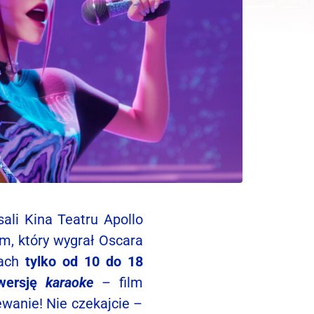
ali Kina Teatru Apollo
ilm, który wygrał Oscara
nach
tylko od 10 do 18
wersję
karaoke
– film
ewanie! Nie czekajcie –