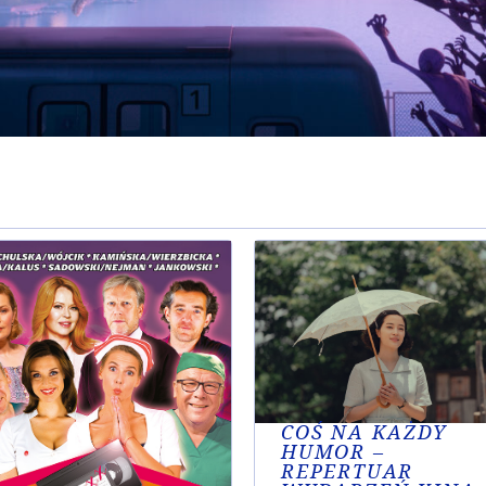
COŚ NA KAŻDY
HUMOR –
REPERTUAR