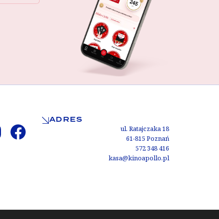
ADRES
ul. Ratajczaka 18
61-815 Poznań
572 348 416
kasa@kinoapollo.pl