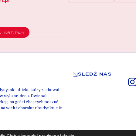
t.pl
A-ART.PL
ŚLEDŹ NAS
ny taki obiekt, który zachował
 stylu art deco. Dwie sale,
zekają na gości chcących poczuć
u na wiek i charakter budynku, nie