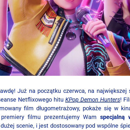
prawdę! Już na początku czerwca, na największej s
seanse Netflixowego hitu
KPop Demon Hunters
! F
nimowany film długometrażowy, pokaże się w ki
 premiery filmu prezentujemy Wam
specjalną 
dużej scenie, i jest dostosowany pod wspólne śpi