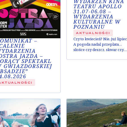
WYDARZEŃ KINA
TEATRU APOLLO
31.07-06.08 –
WYDARZENIA
KULTURALNE W
POZNANIU
AKTUALNOŚCI
Czy to kwiecień? Nie, już lipiec
OMUNIKAT –
A pogoda nadal przeplata…
CALENIE
słońce czy deszcz, skwar czy
YDARZENIA
OSTRA JAZDA –
chłód – u nas zawsze możecie
ORĄCY SPEKTAKL
spędzić przyjemnie czas.
 GWIAZDORSKIEJ
Zobaczcie co tym razem
BSADZIE”
przygotowaliśmy dla Was: cał
4.08.2026
bogactwo wrażeń, od komedii
do głębokich wzruszeń.
AKTUALNOŚCI
Wszystko, czego dusza
zapragnie! Spis treści Teatr
każdego dnia Od piątku do
końca tygodnia – codziennie...