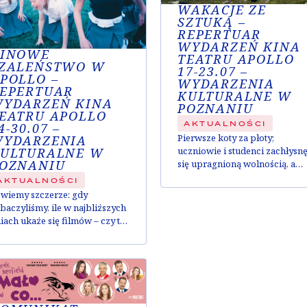
WAKACJE ZE
SZTUKĄ –
REPERTUAR
WYDARZEŃ KINA
INOWE
TEATRU APOLLO
ZALEŃSTWO W
17-23.07 –
POLLO –
WYDARZENIA
EPERTUAR
KULTURALNE W
YDARZEŃ KINA
POZNANIU
EATRU APOLLO
AKTUALNOŚCI
4-30.07 –
Pierwsze koty za płoty;
YDARZENIA
ULTURALNE W
uczniowie i studenci zachłysnę
OZNANIU
się upragnioną wolnością, a
wszystkim nam miło
AKTUALNOŚCI
przygrzewa, zachęcając do
wiemy szczerze: gdy
przesiadywania aż do późnyc
baczyliśmy, ile w najbliższych
godzin nocy. A cóż
iach ukaże się filmów – czy to
przyjemniejszego na początek
arych, dobrych klasyków, czy
wieczoru niż wspólny seans c
espodziewanych nowości –
spektakl, który dostarczy Wa
częki nam opadły! Specjalnie
tematów do rozmowy? Dzień c
a Was, poniżej znajdziecie
noc, zapraszamy do Apollo –
rótowy opis tego, co dzieje się
tutaj sztuka rozbrzmiewa cały
najbliższych dniach, żebyście