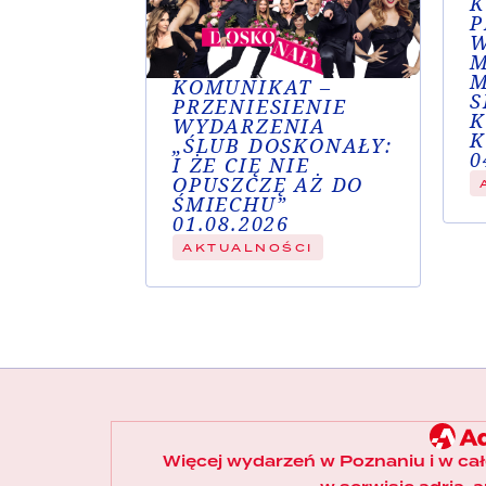
K
wi
P
zn
W
wp
M
cz
M
KOMUNIKAT –
S
PRZENIESIENIE
K
WYDARZENIA
K
„ŚLUB DOSKONAŁY:
0
I ŻE CIĘ NIE
OPUSZCZĘ AŻ DO
ŚMIECHU”
01.08.2026
AKTUALNOŚCI
Więcej wydarzeń w Poznaniu i w ca