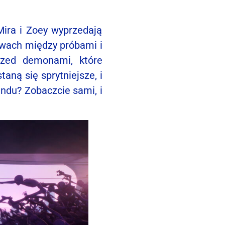
Mira i Zoey wyprzedają
rwach między próbami i
rzed demonami, które
aną się sprytniejsze, i
ndu? Zobaczcie sami, i