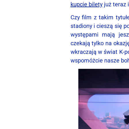
kupcie bilety
już teraz 
Czy film z takim tytu
stadiony i cieszą się
występami mają jesz
czekają tylko na okazj
wkraczają w świat K-p
wspomóżcie nasze boh