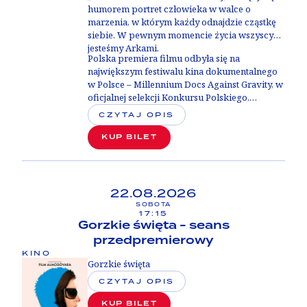
humorem portret człowieka w walce o
marzenia, w którym każdy odnajdzie cząstkę
siebie. W pewnym momencie życia wszyscy
jesteśmy Arkami.
Polska premiera filmu odbyła się na
największym festiwalu kina dokumentalnego
w Polsce –
Millennium Docs Against Gravity, w
oficjalnej selekcji Konkursu Polskiego
,
zdobywając
Wyróżnienie Stowarzyszenia Kin
CZYTAJ OPIS
Studyjnych
.
KUP BILET
22.08.2026
SOBOTA
17:15
Gorzkie święta - seans
przedpremierowy
KINO
Gorzkie święta
CZYTAJ OPIS
KUP BILET