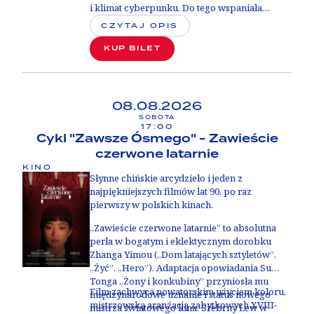
i klimat cyberpunku. Do tego wspaniała
ścieżka dźwiękowa, dzięki której Kenji Kawaii
CZYTAJ OPIS
nadał futurystycznej historii niemal mistyczny
wymiar. Film nie tylko zrewolucjonizował
KUP BILET
animację, ale też na trwałe wpłynął na kino
science fiction i popkulturę XXI wieku.
Zainspirował nie tylko
„
Matrixa” czy
„
Avatara”, ale też serie gier Metal Gear Solid
08.08.2026
oraz Deus Ex.
SOBOTA
17:00
Cykl "Zawsze Ósmego" - Zawieście
czerwone latarnie
KINO
Słynne chińskie arcydzieło i jeden z
najpiękniejszych filmów lat 90. po raz
pierwszy w polskich kinach.
„Zawieście czerwone latarnie” to absolutna
perła w bogatym i eklektycznym dorobku
Zhanga Yimou („Dom latających sztyletów”,
„Żyć”, „Hero”). Adaptacja opowiadania Su
Tonga „Żony i konkubiny” przyniosła mu
Film zachwyca nowatorskim użyciem koloru,
międzynarodowe uznanie i status nowego
mistrzowską aranżacją zabytkowych XVIII-
mistrza światowego kina. Srebrny Lew w