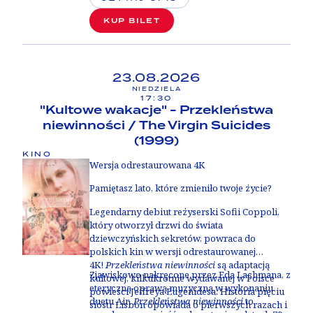
Obelix: Misja Kleopatra
to film-fenomen,
Rzymianami?
KUP BILET
chyba najbardziej dowcipna rozrywka wszech
czasów oraz dzieło-mem, do którego
nawiązania nie mają końca. Od „Widać mnie,
nie widać mnie” do „A rodzina zdrowa?” –
wszyscy rozmawiamy dziś dialogami z
Misji
23.08.2026
Kleopatry.
NIEDZIELA
17:30
"Kultowe wakacje" - Przekleństwa
niewinności / The Virgin Suicides
(1999)
KINO
Wersja odrestaurowana 4K
Pamiętasz lato, które zmieniło twoje życie?
Legendarny debiut reżyserski Sofii Coppoli,
który otworzył drzwi do świata
dziewczyńskich sekretów, powraca do
polskich kin w wersji odrestaurowanej
4K!
Przekleństwa niewinności
są adaptacją
Zjawiskowo nakręcone przez Eda Lachmana, z
kultowej, kilkukrotnie wydawanej w Polsce
eteryczną oprawą muzyczną w wykonaniu
powieści Jeffreya Eugenidesa. Historia pięciu
duetu Air,
Przekleństwa niewinności
to
sióstr Lisbon opowiada o pierwszych razach i