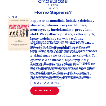
07.08.2026
PIĄTEK
18:00
Homo Sapiens?
KINO
Reporter na mundialu, ksiądz z dzielnicy
slumsów, milioner, reżyser filmowy,
neurotyczny intelektualista, prezydent
elekt. Wszystkie te postaci, i kilka innych,
łączy wcielający się w nie wybitny
Ich film podzielony jest na szesnaście
argentyński aktor Guillermo Francella w
epizodów, a każdy z nich, w satyrycznym
nowej produkcji popularnego duetu
tonie, odnosi się do dylematów i sprzeczności,
Gastón Duprat i Mariano Cohn.
z jakimi zmaga się współczesny człowiek. To
opowieść o absurdach, hipokryzji klasy
Twórcy „Honorowego obywatela” (2016) po
średniej i wyższej, ale również o
raz kolejny w humorystyczny, ale momentami
międzyludzkich relacjach, słabościach oraz
też gorzki sposób diagnozują społeczne
pragnieniach, co nadaje jej uniwersalnego
zachowania, nastroje i wyzwania, z jakimi
charakteru. Bo odpowiedników kolejnych
zmagamy się w dzisiejszej rzeczywistości na
postaci, w których rolę wciela się Francella,
CZYTAJ OPIS
całym świecie. Ich najnowszy film to
szukać można pod każdą długością i
uniwersalna opowieść i celny portret
KUP BILET
szerokością geograficzną.
ludzkiego gatunku - nie tylko
Argentyńczyków.