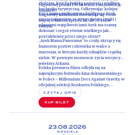
słońcem, kruchą ludzką pamięcią i wadliwą
zaginionej ponad 130 lat temu. Postanawia ją
kuchenką turystyczną. Odkrywając kolejne
odnaleźć.
Czy z mamą nadzorującą każdy jego krok,
fragmenty układanki, dowiaduje się coraz
niezrozumieniem ze strony świata sztuki i
więcej o historii sprzed lat, ale i o sobie
własnymi wątpliwościami Arek ma szansę
samym.
dokonać czegoś równie wielkiego jak
poszukiwany przez niego obraz?
„Arek.Mama.Panorama” to czuły, skrzący się
humorem portret człowieka w walce o
marzenia, w którym każdy odnajdzie cząstkę
siebie. W pewnym momencie życia wszyscy
jesteśmy Arkami.
Polska premiera filmu odbyła się na
największym festiwalu kina dokumentalnego
w Polsce –
Millennium Docs Against Gravity, w
oficjalnej selekcji Konkursu Polskiego
,
zdobywając
Wyróżnienie Stowarzyszenia Kin
CZYTAJ OPIS
Studyjnych
.
KUP BILET
23.08.2026
NIEDZIELA