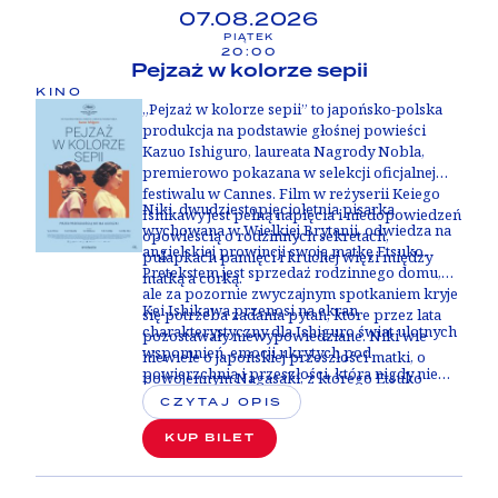
07.08.2026
PIĄTEK
20:00
Pejzaż w kolorze sepii
KINO
„Pejzaż w kolorze sepii” to japońsko-polska
produkcja na podstawie głośnej powieści
Kazuo Ishiguro, laureata Nagrody Nobla,
premierowo pokazana w selekcji oficjalnej
festiwalu w Cannes. Film w reżyserii Keiego
Niki, dwudziestopięcioletnia pisarka
Ishikawy jest pełną napięcia i niedopowiedzeń
wychowana w Wielkiej Brytanii, odwiedza na
opowieścią o rodzinnych sekretach,
angielskiej prowincji swoją matkę Etsuko.
pułapkach pamięci i kruchej więzi między
Pretekstem jest sprzedaż rodzinnego domu,
matką a córką.
ale za pozornie zwyczajnym spotkaniem kryje
Kei Ishikawa przenosi na ekran
się potrzeba zadania pytań, które przez lata
charakterystyczny dla Ishiguro świat ulotnych
pozostawały niewypowiedziane. Niki wie
wspomnień, emocji ukrytych pod
niewiele o japońskiej przeszłości matki, o
powierzchnią i przeszłości, która nigdy nie
powojennym Nagasaki, z którego Etsuko
daje się opowiedzieć do końca. Atmosferę
wyjechała do Wielkiej Brytanii, ani o
CZYTAJ OPIS
narastającego napięcia i tajemnicy budują
okolicznościach, w jakich wraz z nią opuściła
stylowe, hipnotyzujące zdjęcia Piotra
KUP BILET
Japonię jej starsza córka Keiko. Wyznania
Niemyjskiego oraz muzyka Pawła Mykietyna,
Etsuko pełne są luk, uników i przemilczeń;
kompozytora znanego z filmów „IO” i
każde wspomnienie może być zarówno