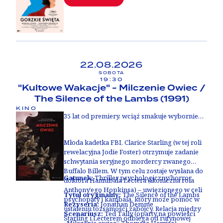
22.08.2026
SOBOTA
19:30
"Kultowe Wakacje" - Milczenie Owiec /
The Silence of the Lambs (1991)
KINO
35 lat od premiery, wciąż smakuje wybornie…
Młoda kadetka FBI, Clarice Starling (w tej roli
rewelacyjna Jodie Foster) otrzymuje zadanie
schwytania seryjnego mordercy zwanego
Buffalo Billem. W tym celu zostaje wysłana do
Gatunek:
Thriller psychologiczny/horror
doktora Hannibala Lectera (ikoniczna rola
Anthony’ego Hopkinsa) – uwięzionego w celi
Tytuł oryginalny:
The Silence of the Lambs
psychopaty i kanibala, który może pomóc w
Reżyseria:
Jonathan Demme
ustaleniu tożsamości zabójcy.
Relacja między
Scenariusz:
Ted Tally (oparty na powieści
Starling i Lecterem odbiega od rutynowej