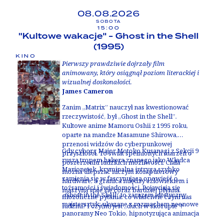
„Essential Killing”. Za produkcję filmu
tropem prowadzącym do prawdy, jak i zasłoną
odpowiada Mariusz Włodarski, producent
chroniącą przed bolesną pamięcią.
08.08.2026
takich tytułów jak „Dziewczyna z igłą”,
SOBOTA
„Sweat” czy „Brzydka siostra”.
15:00
"Kultowe wakacje" - Ghost in the Shell
(1995)
KINO
Pierwszy prawdziwie dojrzały film
animowany, który osiągnął poziom literackiej i
wizualnej doskonałości.
James Cameron
Zanim
„
Matrix” nauczył nas kwestionować
rzeczywistość, był
„
Ghost in the Shell”.
Kultowe anime Mamoru Oshii z 1995 roku,
oparte na mandze Masamune Shirowa,
przenosi widzów do cyberpunkowej
Gdy cyborg Major Motoko Kusanagi z Sekcji 9
przyszłości. To świat spełnionych marzeń o
rusza tropem hakera znanego jako Władca
poszerzeniu ludzkich możliwości. Ciała
Marionetek, kryminalna intryga szybko
można ulepszać niczym komputerowy
zamienia się w fascynującą opowieść o
hardware, a granica między człowiekiem i
tożsamości i świadomości. Pojawiają się
maszyną staje się coraz bardziej płynna.
„
Ghost in the Shell” to zarazem estetyczny
filozoficzne pytania: co właściwie czyni nas
majstersztyk: ukazane z rozmachem neonowe
ludźmi? I czy(m) jest „duch w skorupie”?
panoramy Neo Tokio, hipnotyzująca animacja