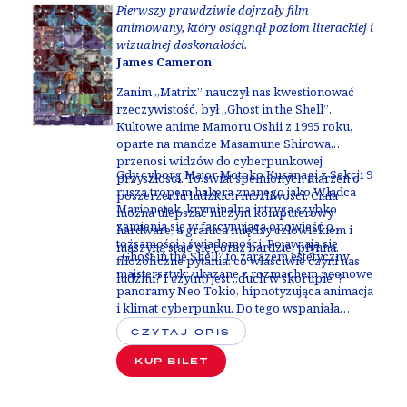
Pierwszy prawdziwie dojrzały film
animowany, który osiągnął poziom literackiej i
wizualnej doskonałości.
James Cameron
Zanim
„
Matrix” nauczył nas kwestionować
rzeczywistość, był
„
Ghost in the Shell”.
Kultowe anime Mamoru Oshii z 1995 roku,
oparte na mandze Masamune Shirowa,
przenosi widzów do cyberpunkowej
Gdy cyborg Major Motoko Kusanagi z Sekcji 9
przyszłości. To świat spełnionych marzeń o
rusza tropem hakera znanego jako Władca
poszerzeniu ludzkich możliwości. Ciała
Marionetek, kryminalna intryga szybko
można ulepszać niczym komputerowy
zamienia się w fascynującą opowieść o
hardware, a granica między człowiekiem i
tożsamości i świadomości. Pojawiają się
maszyną staje się coraz bardziej płynna.
„
Ghost in the Shell” to zarazem estetyczny
filozoficzne pytania: co właściwie czyni nas
majstersztyk: ukazane z rozmachem neonowe
ludźmi? I czy(m) jest „duch w skorupie”?
panoramy Neo Tokio, hipnotyzująca animacja
i klimat cyberpunku. Do tego wspaniała
ścieżka dźwiękowa, dzięki której Kenji Kawaii
CZYTAJ OPIS
nadał futurystycznej historii niemal mistyczny
wymiar. Film nie tylko zrewolucjonizował
KUP BILET
animację, ale też na trwałe wpłynął na kino
science fiction i popkulturę XXI wieku.