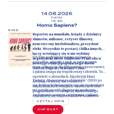
Argentyńczyków.
14.08.2026
PIĄTEK
15:30
Homo Sapiens?
KINO
Reporter na mundialu, ksiądz z dzielnicy
slumsów, milioner, reżyser filmowy,
neurotyczny intelektualista, prezydent
elekt. Wszystkie te postaci, i kilka innych,
łączy wcielający się w nie wybitny
Ich film podzielony jest na szesnaście
argentyński aktor Guillermo Francella w
epizodów, a każdy z nich, w satyrycznym
nowej produkcji popularnego duetu
tonie, odnosi się do dylematów i sprzeczności,
Gastón Duprat i Mariano Cohn.
z jakimi zmaga się współczesny człowiek. To
opowieść o absurdach, hipokryzji klasy
Twórcy „Honorowego obywatela” (2016) po
średniej i wyższej, ale również o
raz kolejny w humorystyczny, ale momentami
międzyludzkich relacjach, słabościach oraz
też gorzki sposób diagnozują społeczne
pragnieniach, co nadaje jej uniwersalnego
zachowania, nastroje i wyzwania, z jakimi
charakteru. Bo odpowiedników kolejnych
zmagamy się w dzisiejszej rzeczywistości na
postaci, w których rolę wciela się Francella,
CZYTAJ OPIS
całym świecie. Ich najnowszy film to
szukać można pod każdą długością i
uniwersalna opowieść i celny portret
KUP BILET
szerokością geograficzną.