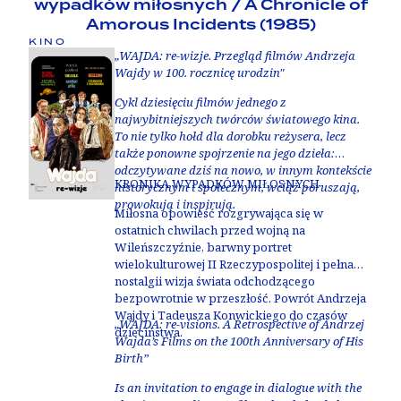
wypadków miłosnych / A Chronicle of
Amorous Incidents (1985)
KINO
„WAJDA: re-wizje. Przegląd filmów Andrzeja
Wajdy w 100. rocznicę urodzin"
Cykl dziesięciu filmów jednego z
najwybitniejszych twórców światowego kina.
To nie tylko hołd dla dorobku reżysera, lecz
także ponowne spojrzenie na jego dzieła:
odczytywane dziś na nowo, w innym kontekście
KRONIKA WYPADKÓW MIŁOSNYCH
historycznym i społecznym, wciąż poruszają,
prowokują i inspirują.
Miłosna opowieść rozgrywająca się w
ostatnich chwilach przed wojną na
Wileńszczyźnie, barwny portret
wielokulturowej II Rzeczypospolitej i pełna
nostalgii wizja świata odchodzącego
bezpowrotnie w przeszłość. Powrót Andrzeja
Wajdy i Tadeusza Konwickiego do czasów
„WAJDA: re-visions. A Retrospective of Andrzej
dzieciństwa.
Wajda’s Films on the 100th Anniversary of His
Birth”
Is an invitation to engage in dialogue with the