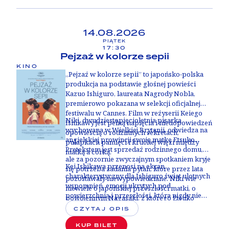
ludzkiego gatunku - nie tylko
Argentyńczyków.
14.08.2026
PIĄTEK
17:30
Pejzaż w kolorze sepii
KINO
„Pejzaż w kolorze sepii” to japońsko-polska
produkcja na podstawie głośnej powieści
Kazuo Ishiguro, laureata Nagrody Nobla,
premierowo pokazana w selekcji oficjalnej
festiwalu w Cannes. Film w reżyserii Keiego
Niki, dwudziestopięcioletnia pisarka
Ishikawy jest pełną napięcia i niedopowiedzeń
wychowana w Wielkiej Brytanii, odwiedza na
opowieścią o rodzinnych sekretach,
angielskiej prowincji swoją matkę Etsuko.
pułapkach pamięci i kruchej więzi między
Pretekstem jest sprzedaż rodzinnego domu,
matką a córką.
ale za pozornie zwyczajnym spotkaniem kryje
Kei Ishikawa przenosi na ekran
się potrzeba zadania pytań, które przez lata
charakterystyczny dla Ishiguro świat ulotnych
pozostawały niewypowiedziane. Niki wie
wspomnień, emocji ukrytych pod
niewiele o japońskiej przeszłości matki, o
powierzchnią i przeszłości, która nigdy nie
powojennym Nagasaki, z którego Etsuko
daje się opowiedzieć do końca. Atmosferę
wyjechała do Wielkiej Brytanii, ani o
CZYTAJ OPIS
narastającego napięcia i tajemnicy budują
okolicznościach, w jakich wraz z nią opuściła
stylowe, hipnotyzujące zdjęcia Piotra
KUP BILET
Japonię jej starsza córka Keiko. Wyznania