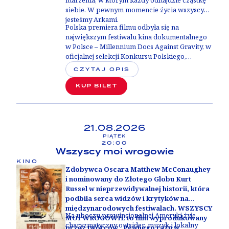
marzenia, w którym każdy odnajdzie cząstkę
siebie. W pewnym momencie życia wszyscy
jesteśmy Arkami.
Polska premiera filmu odbyła się na
największym festiwalu kina dokumentalnego
w Polsce –
Millennium Docs Against Gravity, w
oficjalnej selekcji Konkursu Polskiego
,
zdobywając
Wyróżnienie Stowarzyszenia Kin
CZYTAJ OPIS
Studyjnych
.
KUP BILET
21.08.2026
PIĄTEK
20:00
Wszyscy moi wrogowie
KINO
Zdobywca Oscara Matthew McConaughey
i nominowany do Złotego Globu Kurt
Russel w nieprzewidywalnej historii, która
podbiła serca widzów i krytyków na
międzynarodowych festiwalach. WSZYSCY
Na uboczu prowincjonalnej Ameryki żyje
MOI WROGOWIE to film wyprodukowany
charyzmatyczny outsider, muzyk i lokalny
przez twórców „Pewnego razu w