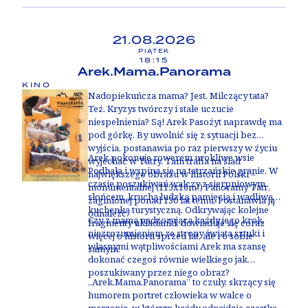
21.08.2026
PIĄTEK
18:15
Arek.Mama.Panorama
KINO
Nadopiekuńcza mama? Jest. Milczący tata?
Też. Kryzys twórczy i stałe uczucie
niespełnienia? Są! Arek Pasożyt naprawdę ma
pod górkę. By uwolnić się z sytuacji bez
wyjścia, postanawia po raz pierwszy w życiu
Arek pokonuje rowerem urokliwe wsie
wyjechać w Tatry. Tam trafia na ślad
Podhala i wspina się na tatrzańskie granie. W
największego obrazu w historii Polski –
czasie poszukiwań walczy z sierpniowym
monumentalnej (115x16m!) Panoramy Tatr,
słońcem, kruchą ludzką pamięcią i wadliwą
zaginionej ponad 130 lat temu. Postanawia ją
kuchenką turystyczną. Odkrywając kolejne
odnaleźć.
Czy z mamą nadzorującą każdy jego krok,
fragmenty układanki, dowiaduje się coraz
niezrozumieniem ze strony świata sztuki i
więcej o historii sprzed lat, ale i o sobie
własnymi wątpliwościami Arek ma szansę
samym.
dokonać czegoś równie wielkiego jak
poszukiwany przez niego obraz?
„Arek.Mama.Panorama” to czuły, skrzący się
humorem portret człowieka w walce o