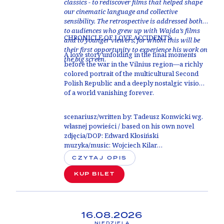
classics - to rediscover films that helped shape
our cinematic language and collective
sensibility. The retrospective is addressed both
to audiences who grew up with Wajda’s films
CHRONICLE OF LOVE ACCIDENTS
and to younger viewers, for whom this will be
their first opportunity to experience his work on
A love story unfolding in the final moments
the big screen
.
before the war in the Vilnius region—a richly
colored portrait of the multicultural Second
Polish Republic and a deeply nostalgic vision
of a world vanishing forever.
scenariusz/written by:
Tadeusz Konwicki wg.
własnej powieści / based on his own novel
zdjęcia/DOP:
Edward Kłosiński
muzyka/music:
Wojciech Kilar
obsada/cast:
Paulina Młynarska, Piotr
CZYTAJ OPIS
Wawrzyńczak, Joanna Szczepkowska,
Leonard Pietraszak
KUP BILET
16.08.2026
NIEDZIELA