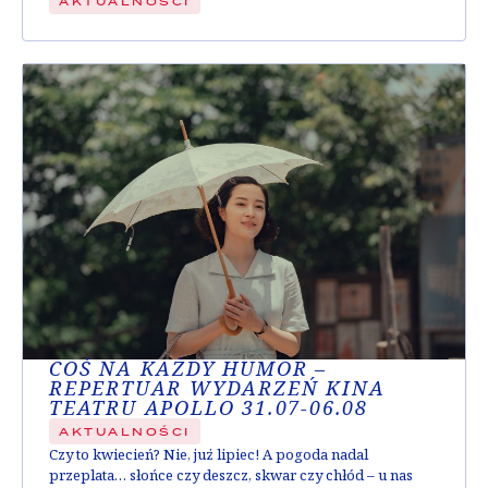
AKTUALNOŚCI
COŚ NA KAŻDY HUMOR –
REPERTUAR WYDARZEŃ KINA
TEATRU APOLLO 31.07-06.08
AKTUALNOŚCI
Czy to kwiecień? Nie, już lipiec! A pogoda nadal
przeplata… słońce czy deszcz, skwar czy chłód – u nas