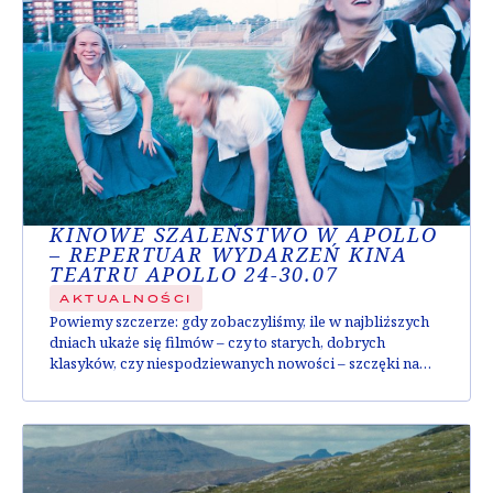
KINOWE SZALEŃSTWO W APOLLO
– REPERTUAR WYDARZEŃ KINA
TEATRU APOLLO 24-30.07
AKTUALNOŚCI
Powiemy szczerze: gdy zobaczyliśmy, ile w najbliższych
dniach ukaże się filmów – czy to starych, dobrych
klasyków, czy niespodziewanych nowości – szczęki nam
opadły! Specjalnie dla Was, poniżej znajdziecie skrótowy
opis tego, co dzieje się w najbliższych dniach, żebyście
wiedzieli, kiedy powiedzieć znajomym “jesteśmy zajęci”.
Coś wpadło Wam w oko? Nie czekajcie – kupcie bilety...