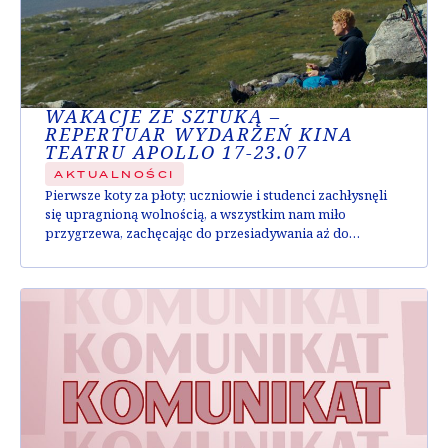
WAKACJE ZE SZTUKĄ –
REPERTUAR WYDARZEŃ KINA
TEATRU APOLLO 17-23.07
AKTUALNOŚCI
Pierwsze koty za płoty; uczniowie i studenci zachłysnęli
się upragnioną wolnością, a wszystkim nam miło
przygrzewa, zachęcając do przesiadywania aż do
późnych godzin nocy. A cóż przyjemniejszego na
początek wieczoru niż wspólny seans czy spektakl, który
dostarczy Wam tematów do rozmowy? Dzień czy noc,
zapraszamy do Apollo – tutaj sztuka rozbrzmiewa cały
czas! Spis treści:...