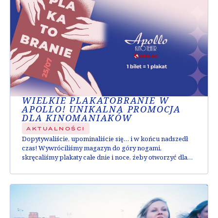
WIELKIE PLAKATOBRANIE W
APOLLO! UNIKALNA PROMOCJA
DLA KINOMANIAKÓW
AKTUALNOŚCI
Dopytywaliście, upominaliście się… i w końcu nadszedł
czas! Wywróciliśmy magazyn do góry nogami,
skręcaliśmy plakaty całe dnie i noce, żeby otworzyć dla
Was tegoroczne plakatobranie! Już 25 lipca, przez cały
dzień (od 13:00 do 20:00) setki plakatów będą czekały na
swoich nowych właścicieli w kasie kina Apollo. Warunki
plakatobrania są proste. Przy zakupie biletu na...