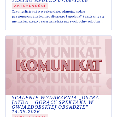
TEATRU APOLLO 07.08-13.08
AKTUALNOŚCI
Czy myślicie już o weekendzie, planując sobie
przyjemności na koniec długiego tygodnia? Zgadzamy się,
nie ma lepszego czasu na relaks niż swobodny sobotni
wieczór ze znajomymi. Co więcej; wiemy, gdzie najlepiej
spędzić ten czas! U nas w Apollo jest wszystko, czego
możecie potrzebować – zabawne komedie, wzruszające
dramaty, oraz bogaty wybór napojów w Cafe Bodo...
SCALENIE WYDARZENIA „OSTRA
JAZDA – GORĄCY SPEKTAKL W
GWIAZDORSKIEJ OBSADZIE”
14.08.2026