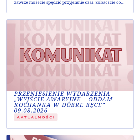
zawsze możecie spędzić przyjemnie czas. Zobaczcie co
tym razem przygotowaliśmy dla Was: całe bogactwo
wrażeń, od komedii do głębokich wzruszeń. Wszystko,
czego dusza zapragnie! Spis treści Teatr każdego dnia Od
piątku do końca tygodnia – codziennie...
PRZENIESIENIE WYDARZENIA
„WYJŚCIE AWARYJNE – ODDAM
KOCHANKA W DOBRE RĘCE”
09.08.2026
AKTUALNOŚCI