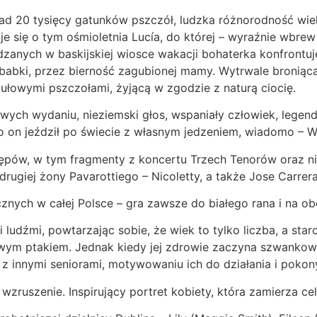
nad 20 tysięcy gatunków pszczół, ludzka różnorodność wie
e się o tym ośmioletnia Lucía, do której – wyraźnie wbrew
dzanych w baskijskiej wiosce wakacji bohaterka konfrontuj
babki, przez bierność zagubionej mamy. Wytrwale broniąca
tułowymi pszczołami, żyjącą w zgodzie z naturą ciocię.
ych wydaniu, nieziemski głos, wspaniały człowiek, legend
o on jeździł po świecie z własnym jedzeniem, wiadomo – W
ępów, w tym fragmenty z koncertu Trzech Tenorów oraz ni
drugiej żony Pavarottiego – Nicoletty, a także Jose Carre
znych w całej Polsce – gra zawsze do białego rana i na ob
udźmi, powtarzając sobie, że wiek to tylko liczba, a staro
wym ptakiem. Jednak kiedy jej zdrowie zaczyna szwankowa
ia z innymi seniorami, motywowaniu ich do działania i pok
 wzruszenie. Inspirujący portret kobiety, która zamierza 