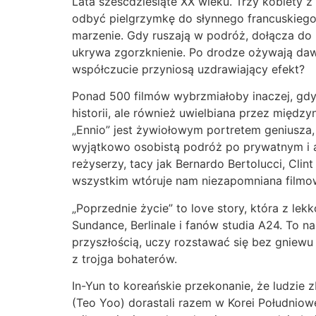
Lata sześćdziesiąte XX wieku. Trzy kobiety z 
odbyć pielgrzymkę do słynnego francuskiego
marzenie. Gdy ruszają w podróż, dołącza do 
ukrywa zgorzknienie. Po drodze ożywają dawn
współczucie przyniosą uzdrawiający efekt?
Ponad 500 filmów wybrzmiałoby inaczej, gdyb
historii, ale również uwielbiana przez międ
„Ennio” jest żywiołowym portretem geniusza,
wyjątkowo osobistą podróż po prywatnym i 
reżyserzy, tacy jak Bernardo Bertolucci, Cli
wszystkim wtóruje nam niezapomniana filmowa 
„Poprzednie życie” to love story, która z l
Sundance, Berlinale i fanów studia A24. To n
przyszłością, uczy rozstawać się bez gniewu
z trojga bohaterów.
In-Yun to koreańskie przekonanie, że ludzie z
(Teo Yoo) dorastali razem w Korei Południowe