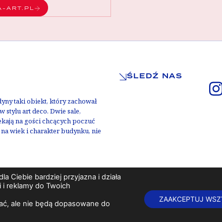
A-ART.PL
ŚLEDŹ NAS
ny taki obiekt, który zachował
 stylu art deco. Dwie sale,
zekają na gości chcących poczuć
u na wiek i charakter budynku, nie
a Ciebie bardziej przyjazna i działa
 i reklamy do Twoich
 prawa zastrzeżone
Administratorem budynku i zarządcą Kino Teatru Apollo jest firma Adria
ZAAKCEPTUJ WSZ
tlać, ale nie będą dopasowane do