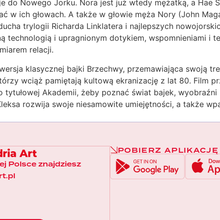
je do Nowego Jorku. Nora jest już wtedy mężatką, a Hae 
łatać w ich głowach. A także w głowie męża Nory (John Ma
cha trylogii Richarda Linklatera i najlepszych nowojorskic
technologią i upragnionym dotykiem, wspomnieniami i ter
iarem relacji.
ersja klasycznej bajki Brzechwy, przemawiająca swoją treś
rzy wciąż pamiętają kultową ekranizację z lat 80. Film pr
do tytułowej Akademii, żeby poznać świat bajek, wyobraźni
ksa rozwija swoje niesamowite umiejętności, a także wpad
POBIERZ APLIKACJĘ
łej Polsce znajdziesz
t.pl