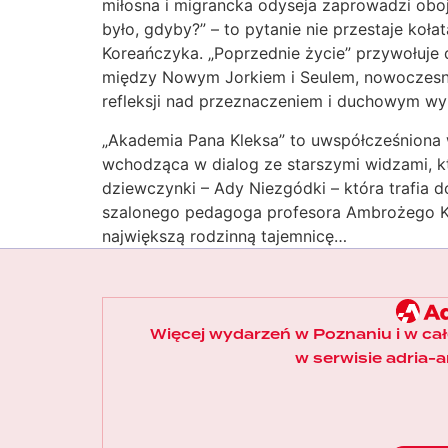
miłosna i migrancka odyseja zaprowadzi obo
było, gdyby?” – to pytanie nie przestaje ko
Koreańczyka. „Poprzednie życie” przywołuje du
między Nowym Jorkiem i Seulem, nowoczesną 
refleksji nad przeznaczeniem i duchowym wym
„Akademia Pana Kleksa” to uwspółcześniona w
wchodząca w dialog ze starszymi widzami, któ
dziewczynki – Ady Niezgódki – która trafia 
szalonego pedagoga profesora Ambrożego Kle
największą rodzinną tajemnicę…
Więcej wydarzeń w Poznaniu i w ca
w serwisie adria-ar