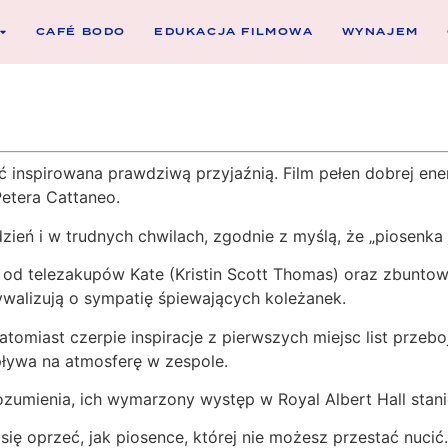
CAFÉ BODO
EDUKACJA FILMOWA
WYNAJEM
inspirowana prawdziwą przyjaźnią. Film pełen dobrej ener
etera Cattaneo.
zień i w trudnych chwilach, zgodnie z myślą, że „piosenka 
na od telezakupów Kate (Kristin Scott Thomas) oraz zbunto
ywalizują o sympatię śpiewających koleżanek.
atomiast czerpie inspiracje z pierwszych miejsc list przeb
pływa na atmosferę w zespole.
orozumienia, ich wymarzony występ w Royal Albert Hall stan
się oprzeć, jak piosence, której nie możesz przestać nucić.