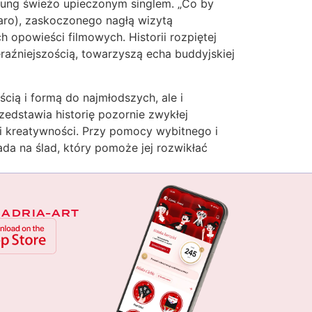
Sung świeżo upieczonym singlem. „Co by
garo), zaskoczonego nagłą wizytą
h opowieści filmowych. Historii rozpiętej
aźniejszością, towarzyszą echa buddyjskiej
cią i formą do najmłodszych, ale i
zedstawia historię pozornie zwykłej
 i kreatywności. Przy pomocy wybitnego i
a na ślad, który pomoże jej rozwikłać
 ADRIA-ART