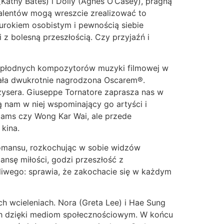
 (Kathy Bates) i Dolly (Agnes O’Casey), pragną
talentów mogą wreszcie zrealizować to
 urokiem osobistym i pewnością siebie
z bolesną przeszłością. Czy przyjaźń i
iej płodnych kompozytorów muzyki filmowej w
stała dwukrotnie nagrodzona Oscarem®.
żysera. Giuseppe Tornatore zaprasza nas w
nam w niej wspominający go artyści i
lliams czy Wong Kar Wai, ale przede
kina.
 romansu, rozkochując w sobie widzów
zansę miłości, godzi przeszłość z
liwego: sprawia, że zakochacie się w każdym
ich wcieleniach. Nora (Greta Lee) i Hae Sung
atach dzięki mediom społecznościowym. W końcu