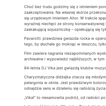
Choć bez trudu godzimy się z istnieniem po
zaakceptowania. Na własnej skórze przekonuj
się urzędowym imieniem Aitor. W trakcie spę
wyraźnej niechęci ze strony konserwatywnej 
zaskakującą sojuszniczkę – opiekującą się ty
Pavarotti: prawdziwa gwiazda rocka w operow
tego, by słuchała go moknąc w deszczu, tylk
Film zawiera nagrania niezapomnianych wyst
archiwalne i wypowiedzi najbliższych, w tym 
84-letnia DJ Vika jest gwiazdą klubów muzyc
Charyzmatyczna didżejka otacza się młodymi l
pelargonia w oknie. Jest prawdziwym koloro
odnajdzie sens w dzieleniu się radością życ
„Vika!” to niesamowita podróż, od radości po