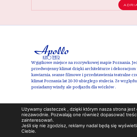
ADRI
Wyjątkowe miejsce na rozrywkowej mapie Poznania. Jedy
przedwojenny klimat dzięki architekturze i dekoracjom w
kawiarnia, seanse filmowe i przedstawienia teatralne c
klimat Poznania lat 20-30 ubiegłego stulecia. Ze względ
posiadamy windy, ale podjazdu dla wózków .
Używamy ciasteczek , dzięki którym nasza strona jest dl
niezawodnie. Pozwalają one również dopasować treści
zainteresowań.
Copyright 2023 © Kino Teatr Apollo wszelkie
Jeśli się nie zgodzisz, reklamy nadal będą się wyświe
Ciebie.