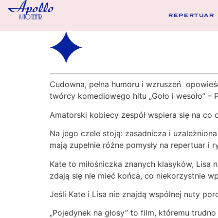
REPERTUAR
Cudowna, pełna humoru i wzruszeń opowieść 
twórcy komediowego hitu „Goło i wesoło” – P
Amatorski kobiecy zespół wspiera się na co d
Na jego czele stoją: zasadnicza i uzależnio
mają zupełnie różne pomysły na repertuar i r
Kate to miłośniczka znanych klasyków, Lisa n
zdają się nie mieć końca, co niekorzystnie w
Jeśli Kate i Lisa nie znajdą wspólnej nuty p
„Pojedynek na głosy” to film, któremu trudno 