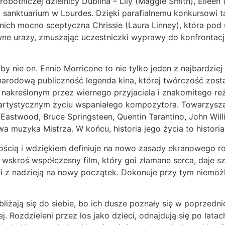
robotniczej dzielnicy Dublina – Lily (Maggie Smith), Eileen
 sanktuarium w Lourdes. Dzięki parafialnemu konkursowi 
nich mocno sceptyczna Chrissie (Laura Linney), która pod
e urazy, zmuszając uczestniczki wyprawy do konfrontacji 
y nie on. Ennio Morricone to nie tylko jeden z najbardz
zynarodową publiczność legenda kina, której twórczość zo
 nakreślonym przez wiernego przyjaciela i znakomitego re
artystycznym życiu wspaniałego kompozytora. Towarzyszą 
nt Eastwood, Bruce Springsteen, Quentin Tarantino, John Wi
muzyka Mistrza. W końcu, historia jego życia to historia 
ekkością i wdziękiem definiuje na nowo zasady ekranowego
a wskroś współczesny film, który goi złamane serca, daje s
 i z nadzieją na nowy początek. Dokonuje przy tym niemoż
bliżają się do siebie, bo ich dusze poznały się w poprzedn
j. Rozdzieleni przez los jako dzieci, odnajdują się po l