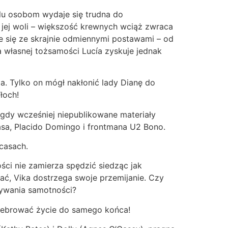
lu osobom wydaje się trudna do
 jej woli – większość krewnych wciąż zwraca
e się ze skrajnie odmiennymi postawami – od
 własnej tożsamości Lucía zyskuje jednak
a. Tylko on mógł nakłonić lady Dianę do
łoch!
gdy wcześniej niepublikowane materiały
rasa, Placido Domingo i frontmana U2 Bono.
casach.
ści nie zamierza spędzić siedząc jak
ć, Vika dostrzega swoje przemijanie. Czy
onywania samotności?
celebrować życie do samego końca!