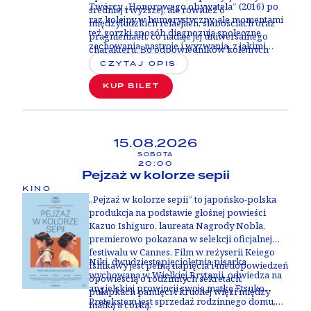
Twórcy „Honorowego obywatela” (2016) po
średniej i wyższej, ale również o
raz kolejny w humorystyczny, ale momentami
międzyludzkich relacjach, słabościach oraz
też gorzki sposób diagnozują społeczne
pragnieniach, co nadaje jej uniwersalnego
zachowania, nastroje i wyzwania, z jakimi
charakteru. Bo odpowiedników kolejnych
zmagamy się w dzisiejszej rzeczywistości na
postaci, w których rolę wciela się Francella,
CZYTAJ OPIS
całym świecie. Ich najnowszy film to
szukać można pod każdą długością i
uniwersalna opowieść i celny portret
KUP BILET
szerokością geograficzną.
ludzkiego gatunku - nie tylko
Argentyńczyków.
15.08.2026
SOBOTA
20:00
Pejzaż w kolorze sepii
KINO
„Pejzaż w kolorze sepii” to japońsko-polska
produkcja na podstawie głośnej powieści
Kazuo Ishiguro, laureata Nagrody Nobla,
premierowo pokazana w selekcji oficjalnej
festiwalu w Cannes. Film w reżyserii Keiego
Niki, dwudziestopięcioletnia pisarka
Ishikawy jest pełną napięcia i niedopowiedzeń
wychowana w Wielkiej Brytanii, odwiedza na
opowieścią o rodzinnych sekretach,
angielskiej prowincji swoją matkę Etsuko.
pułapkach pamięci i kruchej więzi między
Pretekstem jest sprzedaż rodzinnego domu,
matką a córką.