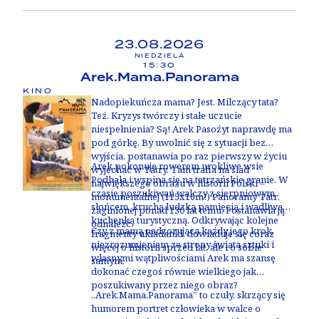
Występują:
Jodie Foster, Anthony Hopkins,
BAFTA
-
Najlepszy aktor pierwszoplanowy
Scott Glenn
(Anthony Hopkins),
BAFTA -
Najlepsza aktorka
pierwszoplanowa (Jodie Foster),
23.08.2026
Międzynarodowy Festiwal Filmowy w Berlinie -
NIEDZIELA
Srebrny Niedźwiedź dla najlepszego reżysera
15:30
Arek.Mama.Panorama
(Jonathan Demme)
KINO
Nadopiekuńcza mama? Jest. Milczący tata?
Też. Kryzys twórczy i stałe uczucie
niespełnienia? Są! Arek Pasożyt naprawdę ma
pod górkę. By uwolnić się z sytuacji bez
wyjścia, postanawia po raz pierwszy w życiu
Arek pokonuje rowerem urokliwe wsie
wyjechać w Tatry. Tam trafia na ślad
Podhala i wspina się na tatrzańskie granie. W
największego obrazu w historii Polski –
czasie poszukiwań walczy z sierpniowym
monumentalnej (115x16m!) Panoramy Tatr,
słońcem, kruchą ludzką pamięcią i wadliwą
zaginionej ponad 130 lat temu. Postanawia ją
kuchenką turystyczną. Odkrywając kolejne
odnaleźć.
Czy z mamą nadzorującą każdy jego krok,
fragmenty układanki, dowiaduje się coraz
niezrozumieniem ze strony świata sztuki i
więcej o historii sprzed lat, ale i o sobie
własnymi wątpliwościami Arek ma szansę
samym.
dokonać czegoś równie wielkiego jak
poszukiwany przez niego obraz?
„Arek.Mama.Panorama” to czuły, skrzący się
humorem portret człowieka w walce o