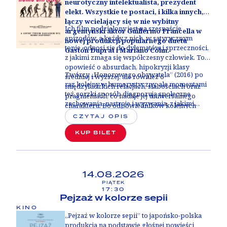
neurotyczny intelektualista, prezydent
elekt. Wszystkie te postaci, i kilka innych,
łączy wcielający się w nie wybitny
Ich film podzielony jest na szesnaście
argentyński aktor Guillermo Francella w
epizodów, a każdy z nich, w satyrycznym
nowej produkcji popularnego duetu
tonie, odnosi się do dylematów i sprzeczności,
Gastón Duprat i Mariano Cohn.
z jakimi zmaga się współczesny człowiek. To
opowieść o absurdach, hipokryzji klasy
Twórcy „Honorowego obywatela” (2016) po
średniej i wyższej, ale również o
raz kolejny w humorystyczny, ale momentami
międzyludzkich relacjach, słabościach oraz
też gorzki sposób diagnozują społeczne
pragnieniach, co nadaje jej uniwersalnego
zachowania, nastroje i wyzwania, z jakimi
charakteru. Bo odpowiedników kolejnych
zmagamy się w dzisiejszej rzeczywistości na
postaci, w których rolę wciela się Francella,
CZYTAJ OPIS
całym świecie. Ich najnowszy film to
szukać można pod każdą długością i
uniwersalna opowieść i celny portret
KUP BILET
szerokością geograficzną.
ludzkiego gatunku - nie tylko
Argentyńczyków.
14.08.2026
PIĄTEK
17:30
Pejzaż w kolorze sepii
KINO
„Pejzaż w kolorze sepii” to japońsko-polska
produkcja na podstawie głośnej powieści