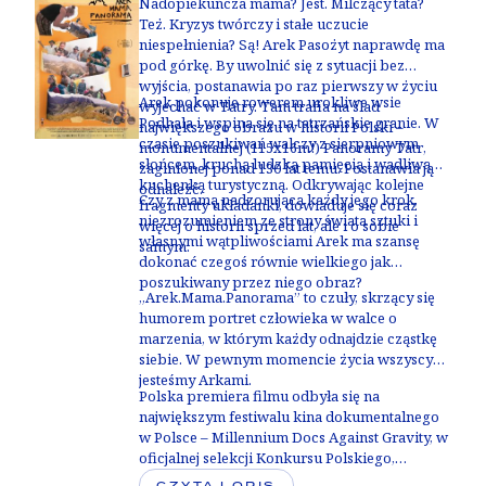
Nadopiekuńcza mama? Jest. Milczący tata?
przetrwanie, ale i o siebie nawzajem.
Też. Kryzys twórczy i stałe uczucie
niespełnienia? Są! Arek Pasożyt naprawdę ma
pod górkę. By uwolnić się z sytuacji bez
wyjścia, postanawia po raz pierwszy w życiu
Arek pokonuje rowerem urokliwe wsie
wyjechać w Tatry. Tam trafia na ślad
Podhala i wspina się na tatrzańskie granie. W
największego obrazu w historii Polski –
czasie poszukiwań walczy z sierpniowym
monumentalnej (115x16m!) Panoramy Tatr,
słońcem, kruchą ludzką pamięcią i wadliwą
zaginionej ponad 130 lat temu. Postanawia ją
kuchenką turystyczną. Odkrywając kolejne
odnaleźć.
Czy z mamą nadzorującą każdy jego krok,
fragmenty układanki, dowiaduje się coraz
niezrozumieniem ze strony świata sztuki i
więcej o historii sprzed lat, ale i o sobie
własnymi wątpliwościami Arek ma szansę
samym.
dokonać czegoś równie wielkiego jak
poszukiwany przez niego obraz?
„Arek.Mama.Panorama” to czuły, skrzący się
humorem portret człowieka w walce o
marzenia, w którym każdy odnajdzie cząstkę
siebie. W pewnym momencie życia wszyscy
jesteśmy Arkami.
Polska premiera filmu odbyła się na
największym festiwalu kina dokumentalnego
w Polsce –
Millennium Docs Against Gravity, w
oficjalnej selekcji Konkursu Polskiego
,
zdobywając
Wyróżnienie Stowarzyszenia Kin
CZYTAJ OPIS