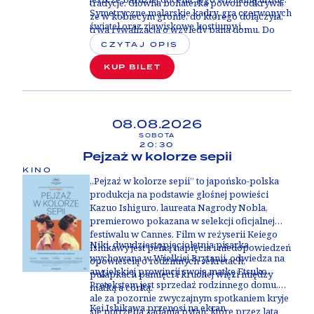
tradycje. Główna bohaterka powoli odkrywa,
Symetryczne malarskie kadry, gra czerwonych
że w kobiecym gronie, do którego dołączyła,
świateł oraz zjawiskowe kostiumy i
trwa rywalizacja o względy pana domu. Do
scenografie tworzą niezapomniany estetyczny
czego mogą jednak doprowadzić ciągłe
CZYTAJ OPIS
spektakl.
erupcje zazdrości, atmosfera wzajemnych
KUP BILET
oskarżeń i niepewność dotycząca własnej
pozycji? Czy niedoświadczona Songlian
odnajdzie się w skomplikowanym labiryncie
dziedzińców i korytarzy?
08.08.2026
SOBOTA
20:30
Pejzaż w kolorze sepii
KINO
„Pejzaż w kolorze sepii” to japońsko-polska
produkcja na podstawie głośnej powieści
Kazuo Ishiguro, laureata Nagrody Nobla,
premierowo pokazana w selekcji oficjalnej
festiwalu w Cannes. Film w reżyserii Keiego
Niki, dwudziestopięcioletnia pisarka
Ishikawy jest pełną napięcia i niedopowiedzeń
wychowana w Wielkiej Brytanii, odwiedza na
opowieścią o rodzinnych sekretach,
angielskiej prowincji swoją matkę Etsuko.
pułapkach pamięci i kruchej więzi między
Pretekstem jest sprzedaż rodzinnego domu,
matką a córką.
ale za pozornie zwyczajnym spotkaniem kryje
Kei Ishikawa przenosi na ekran
się potrzeba zadania pytań, które przez lata