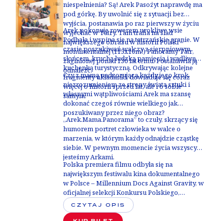
niespełnienia? Są! Arek Pasożyt naprawdę ma
pod górkę. By uwolnić się z sytuacji bez
wyjścia, postanawia po raz pierwszy w życiu
Arek pokonuje rowerem urokliwe wsie
wyjechać w Tatry. Tam trafia na ślad
Podhala i wspina się na tatrzańskie granie. W
największego obrazu w historii Polski –
czasie poszukiwań walczy z sierpniowym
monumentalnej (115x16m!) Panoramy Tatr,
słońcem, kruchą ludzką pamięcią i wadliwą
zaginionej ponad 130 lat temu. Postanawia ją
kuchenką turystyczną. Odkrywając kolejne
odnaleźć.
Czy z mamą nadzorującą każdy jego krok,
fragmenty układanki, dowiaduje się coraz
niezrozumieniem ze strony świata sztuki i
więcej o historii sprzed lat, ale i o sobie
własnymi wątpliwościami Arek ma szansę
samym.
dokonać czegoś równie wielkiego jak
poszukiwany przez niego obraz?
„Arek.Mama.Panorama” to czuły, skrzący się
humorem portret człowieka w walce o
marzenia, w którym każdy odnajdzie cząstkę
siebie. W pewnym momencie życia wszyscy
jesteśmy Arkami.
Polska premiera filmu odbyła się na
największym festiwalu kina dokumentalnego
w Polsce –
Millennium Docs Against Gravity, w
oficjalnej selekcji Konkursu Polskiego
,
zdobywając
Wyróżnienie Stowarzyszenia Kin
CZYTAJ OPIS
Studyjnych
.
KUP BILET