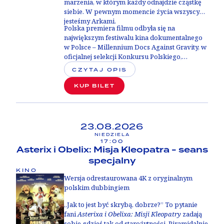
marzenia, w którym każdy odnajdzie cząstkę
siebie. W pewnym momencie życia wszyscy
jesteśmy Arkami.
Polska premiera filmu odbyła się na
największym festiwalu kina dokumentalnego
w Polsce –
Millennium Docs Against Gravity, w
oficjalnej selekcji Konkursu Polskiego
,
zdobywając
Wyróżnienie Stowarzyszenia Kin
CZYTAJ OPIS
Studyjnych
.
KUP BILET
23.08.2026
NIEDZIELA
17:00
Asterix i Obelix: Misja Kleopatra - seans
specjalny
KINO
Wersja odrestaurowana 4K z oryginalnym
polskim dubbingiem
„Jak to jest być skrybą, dobrze?” To pytanie
fani
Asterixa i Obelixa: Misji Kleopatry
zadają
sobie gdzieś tak od starożytności. Piramidalnie