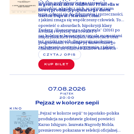
Ich film podzielony jest na szesnaście
argentyński aktor Guillermo Francella w
epizodów, a każdy z nich, w satyrycznym
nowej produkcji popularnego duetu
tonie, odnosi się do dylematów i sprzeczności,
Gastón Duprat i Mariano Cohn.
z jakimi zmaga się współczesny człowiek. To
opowieść o absurdach, hipokryzji klasy
Twórcy „Honorowego obywatela” (2016) po
średniej i wyższej, ale również o
raz kolejny w humorystyczny, ale momentami
międzyludzkich relacjach, słabościach oraz
też gorzki sposób diagnozują społeczne
pragnieniach, co nadaje jej uniwersalnego
zachowania, nastroje i wyzwania, z jakimi
charakteru. Bo odpowiedników kolejnych
zmagamy się w dzisiejszej rzeczywistości na
postaci, w których rolę wciela się Francella,
CZYTAJ OPIS
całym świecie. Ich najnowszy film to
szukać można pod każdą długością i
uniwersalna opowieść i celny portret
KUP BILET
szerokością geograficzną.
ludzkiego gatunku - nie tylko
Argentyńczyków.
07.08.2026
PIĄTEK
20:00
Pejzaż w kolorze sepii
KINO
„Pejzaż w kolorze sepii” to japońsko-polska
produkcja na podstawie głośnej powieści
Kazuo Ishiguro, laureata Nagrody Nobla,
premierowo pokazana w selekcji oficjalnej