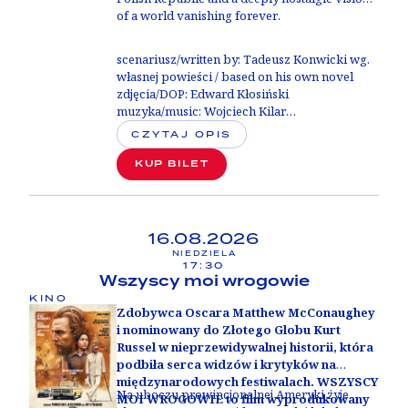
of a world vanishing forever.
scenariusz/written by:
Tadeusz Konwicki wg.
własnej powieści / based on his own novel
zdjęcia/DOP:
Edward Kłosiński
muzyka/music:
Wojciech Kilar
obsada/cast:
Paulina Młynarska, Piotr
CZYTAJ OPIS
Wawrzyńczak, Joanna Szczepkowska,
Leonard Pietraszak
KUP BILET
16.08.2026
NIEDZIELA
17:30
Wszyscy moi wrogowie
KINO
Zdobywca Oscara Matthew McConaughey
i nominowany do Złotego Globu Kurt
Russel w nieprzewidywalnej historii, która
podbiła serca widzów i krytyków na
międzynarodowych festiwalach. WSZYSCY
Na uboczu prowincjonalnej Ameryki żyje
MOI WROGOWIE to film wyprodukowany