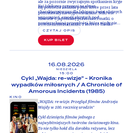
ale za pozornie zwyczajnym spotkaniem kryje
Kei Ishikawa przenosi na ekran
się potrzeba zadania pytań, które przez lata
charakterystyczny dla Ishiguro świat ulotnych
pozostawały niewypowiedziane. Niki wie
wspomnień, emocji ukrytych pod
niewiele o japońskiej przeszłości matki, o
powierzchnią i przeszłości, która nigdy nie
powojennym Nagasaki, z którego Etsuko
daje się opowiedzieć do końca. Atmosferę
wyjechała do Wielkiej Brytanii, ani o
CZYTAJ OPIS
narastającego napięcia i tajemnicy budują
okolicznościach, w jakich wraz z nią opuściła
stylowe, hipnotyzujące zdjęcia Piotra
KUP BILET
Japonię jej starsza córka Keiko. Wyznania
Niemyjskiego oraz muzyka Pawła Mykietyna,
Etsuko pełne są luk, uników i przemilczeń;
kompozytora znanego z filmów „IO” i
każde wspomnienie może być zarówno
„Essential Killing”. Za produkcję filmu
tropem prowadzącym do prawdy, jak i zasłoną
odpowiada Mariusz Włodarski, producent
chroniącą przed bolesną pamięcią.
16.08.2026
takich tytułów jak „Dziewczyna z igłą”,
NIEDZIELA
„Sweat” czy „Brzydka siostra”.
15:00
Cykl „Wajda: re-wizje" - Kronika
wypadków miłosnych / A Chronicle of
Amorous Incidents (1985)
KINO
„WAJDA: re-wizje. Przegląd filmów Andrzeja
Wajdy w 100. rocznicę urodzin"
Cykl dziesięciu filmów jednego z
najwybitniejszych twórców światowego kina.
To nie tylko hołd dla dorobku reżysera, lecz