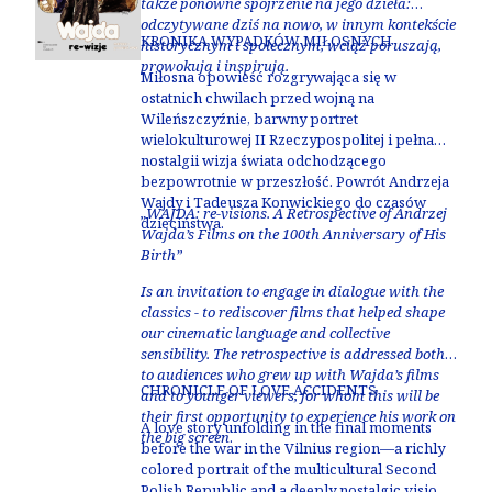
także ponowne spojrzenie na jego dzieła:
odczytywane dziś na nowo, w innym kontekście
KRONIKA WYPADKÓW MIŁOSNYCH
historycznym i społecznym, wciąż poruszają,
prowokują i inspirują.
Miłosna opowieść rozgrywająca się w
ostatnich chwilach przed wojną na
Wileńszczyźnie, barwny portret
wielokulturowej II Rzeczypospolitej i pełna
nostalgii wizja świata odchodzącego
bezpowrotnie w przeszłość. Powrót Andrzeja
Wajdy i Tadeusza Konwickiego do czasów
„WAJDA: re-visions. A Retrospective of Andrzej
dzieciństwa.
Wajda’s Films on the 100th Anniversary of His
Birth”
Is an invitation to engage in dialogue with the
classics - to rediscover films that helped shape
our cinematic language and collective
sensibility. The retrospective is addressed both
to audiences who grew up with Wajda’s films
CHRONICLE OF LOVE ACCIDENTS
and to younger viewers, for whom this will be
their first opportunity to experience his work on
A love story unfolding in the final moments
the big screen
.
before the war in the Vilnius region—a richly
colored portrait of the multicultural Second
Polish Republic and a deeply nostalgic vision