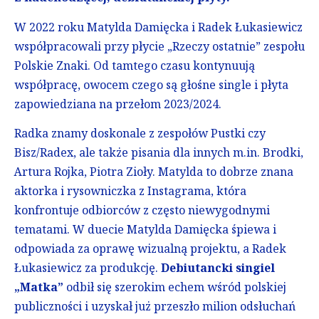
W 2022 roku Matylda Damięcka i Radek Łukasiewicz
współpracowali przy płycie „Rzeczy ostatnie” zespołu
Polskie Znaki. Od tamtego czasu kontynuują
współpracę, owocem czego są głośne single i płyta
zapowiedziana na przełom 2023/2024.
Radka znamy doskonale z zespołów Pustki czy
Bisz/Radex, ale także pisania dla innych m.in. Brodki,
Artura Rojka, Piotra Zioły. Matylda to dobrze znana
aktorka i rysowniczka z Instagrama, która
konfrontuje odbiorców z często niewygodnymi
tematami. W duecie Matylda Damięcka śpiewa i
odpowiada za oprawę wizualną projektu, a Radek
Łukasiewicz za produkcję.
Debiutancki singiel
„Matka”
odbił się szerokim echem wśród polskiej
publiczności i uzyskał już przeszło milion odsłuchań