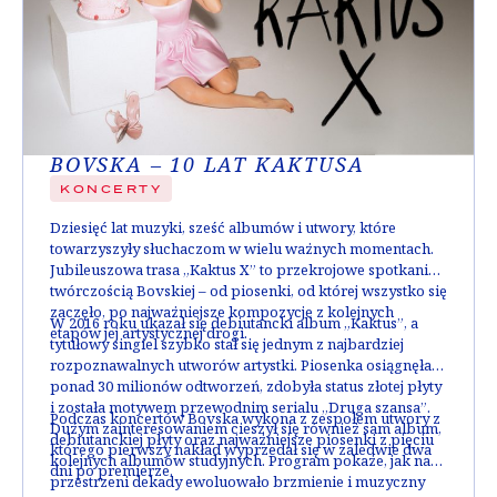
BOVSKA – 10 LAT KAKTUSA
KONCERTY
Dziesięć lat muzyki, sześć albumów i utwory, które
towarzyszyły słuchaczom w wielu ważnych momentach.
Jubileuszowa trasa „Kaktus X” to przekrojowe spotkanie z
twórczością Bovskiej – od piosenki, od której wszystko się
zaczęło, po najważniejsze kompozycje z kolejnych
W 2016 roku ukazał się debiutancki album „Kaktus”, a
etapów jej artystycznej drogi.
tytułowy singiel szybko stał się jednym z najbardziej
rozpoznawalnych utworów artystki
. Piosenka osiągnęła
ponad 30 milionów odtworzeń
, zdobyła status złotej płyty
i została motywem przewodnim serialu „Druga szansa”.
Podczas koncertów Bovska wykona z zespołem utwory z
Dużym zainteresowaniem cieszył się również sam album,
debiutanckiej płyty oraz najważniejsze piosenki z pięciu
którego pierwszy nakład wyprzedał się w zaledwie dwa
kolejnych albumów studyjnych. Program pokaże, jak na
dni po premierze.
przestrzeni dekady ewoluowało brzmienie i muzyczny