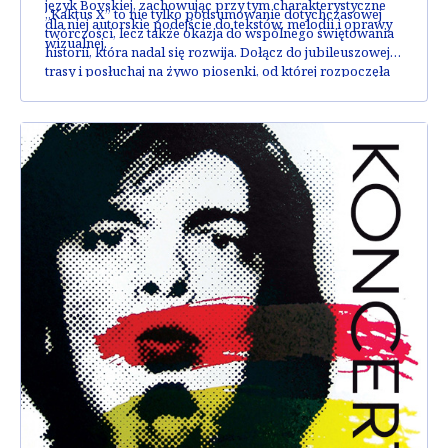
język Bovskiej, zachowując przy tym charakterystyczne
„Kaktus X” to nie tylko podsumowanie dotychczasowej
dla niej autorskie podejście do tekstów, melodii i oprawy
twórczości, lecz także okazja do wspólnego świętowania
wizualnej.
historii, która nadal się rozwija. Dołącz do jubileuszowej
trasy i posłuchaj na żywo piosenki, od której rozpoczęła
się ta muzyczna droga.