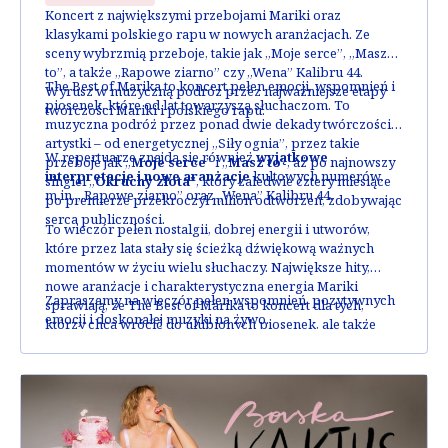
Koncert z największymi przebojami Mariki oraz
klasykami polskiego rapu w nowych aranżacjach. Ze
sceny wybrzmią przeboje, takie jak „Moje serce”, „Masz
to”, a także „Rapowe ziarno” czy „Wena” Kalibru 44.
The Best of Marika to koncert pełen emocji, wspomnień i
Wyrusz w muzyczną podróż przez najważniejsze etapy
piosenek, które od lat towarzyszą słuchaczom. To
twórczości Mariki i polskiego rapu.
muzyczna podróż przez ponad dwie dekady twórczości
artystki – od energetycznej „Siły ognia”, przez takie
W repertuarze znajdą się również
wyjątkowe
przeboje jak „
Moje serce
” i „
Masz to
”, aż po najnowszy
interpretacje i nowe aranżacje
kultowych numerów,
singiel „
Okruchy złota
”, który zaledwie cztery miesiące
m.in. „Rapowe ziarno” oraz „Wena” Kalibru 44.
po premierze przekroczył milion odtworzeń, zdobywając
serca publiczności.
To wieczór pełen nostalgii, dobrej energii i utworów,
które przez lata stały się ścieżką dźwiękową ważnych
momentów w życiu wielu słuchaczy. Największe hity,
nowe aranżacje i charakterystyczna energia Mariki
Zapraszamy na wieczór pełen wspomnień, pozytywnych
sprawiają, że The Best of Marika to koncert dla tych,
emocji i doskonałej muzyki na żywo.
którzy chcą wrócić do ulubionych piosenek, ale także
odkryć ich nowe, świeże brzmienie.