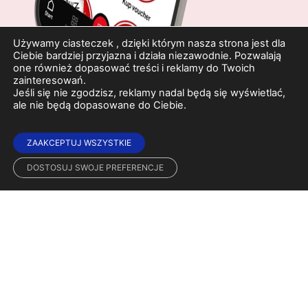
Używamy ciasteczek , dzięki którym nasza strona jest dla
Ciebie bardziej przyjazna i działa niezawodnie. Pozwalają
one również dopasować treści i reklamy do Twoich
zainteresowań.
Jeśli się nie zgodzisz, reklamy nadal będą się wyświetlać,
ale nie będą dopasowane do Ciebie.
ZAAKCEPTUJ WSZYSTKIE
DOSTOSUJ SWOJE PREFERENCJE
Wyjątkowe miejsce na rozrywkowej mapie Poznania. Jedyny taki
obiekt, który zachował przedwojenny klimat dzięki architekturze i
dekoracjom w stylu art deco. Dwie sale, kawiarnia, seanse filmowe i
przedstawienia teatralne czekają na gości chcących poczuć klimat
Poznania lat 20-30 ubiegłego stulecia. Ze względu na wiek i
charakter budynku, nie posiadamy windy, ale podjazdu dla
wózków .