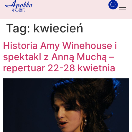
Tag:
kwiecień
Historia Amy Winehouse i
spektakl z Anną Muchą –
repertuar 22-28 kwietnia