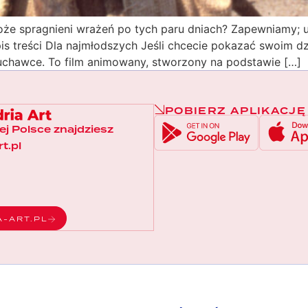
że spragnieni wrażeń po tych paru dniach? Zapewniamy; u 
pis treści Dla najmłodszych Jeśli chcecie pokazać swoim 
muchawce. To film animowany, stworzony na podstawie […]
POBIERZ APLIKACJĘ
łej Polsce znajdziesz
t.pl
A-ART.PL