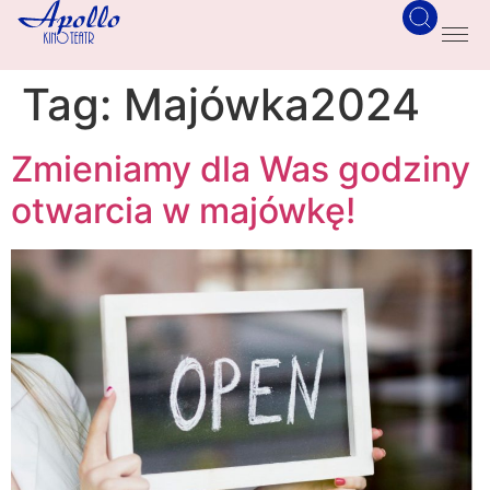
Tag:
Majówka2024
Zmieniamy dla Was godziny
otwarcia w majówkę!