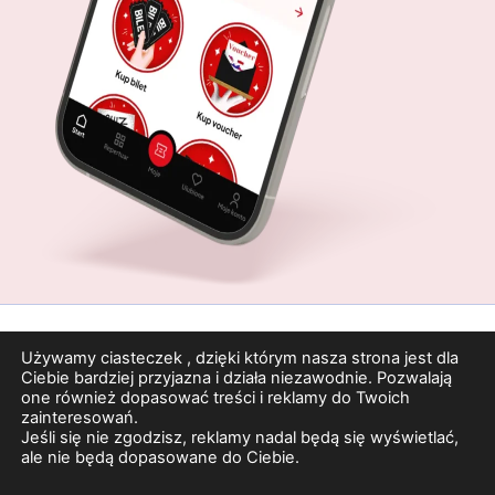
Używamy ciasteczek , dzięki którym nasza strona jest dla
Ciebie bardziej przyjazna i działa niezawodnie. Pozwalają
one również dopasować treści i reklamy do Twoich
Wyjątkowe miejsce na rozrywkowej mapie Poznania. Jedyny taki
zainteresowań.
obiekt, który zachował przedwojenny klimat dzięki architekturze i
Jeśli się nie zgodzisz, reklamy nadal będą się wyświetlać,
dekoracjom w stylu art deco. Dwie sale, kawiarnia, seanse filmowe i
ale nie będą dopasowane do Ciebie.
przedstawienia teatralne czekają na gości chcących poczuć klimat
Poznania lat 20-30 ubiegłego stulecia. Ze względu na wiek i