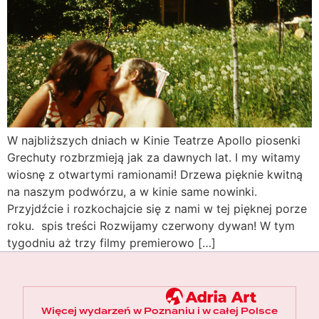
W najbliższych dniach w Kinie Teatrze Apollo piosenki
Grechuty rozbrzmieją jak za dawnych lat. I my witamy
wiosnę z otwartymi ramionami! Drzewa pięknie kwitną
na naszym podwórzu, a w kinie same nowinki.
Przyjdźcie i rozkochajcie się z nami w tej pięknej porze
roku. spis treści Rozwijamy czerwony dywan! W tym
tygodniu aż trzy filmy premierowo […]
Więcej wydarzeń w Poznaniu i w całej Polsce