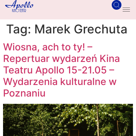
Tag:
Marek Grechuta
Wiosna, ach to ty! –
Repertuar wydarzeń Kina
Teatru Apollo 15-21.05 –
Wydarzenia kulturalne w
Poznaniu