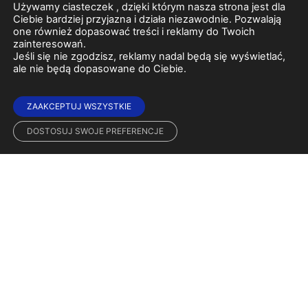
Używamy ciasteczek , dzięki którym nasza strona jest dla
Ciebie bardziej przyjazna i działa niezawodnie. Pozwalają
one również dopasować treści i reklamy do Twoich
zainteresowań.
Jeśli się nie zgodzisz, reklamy nadal będą się wyświetlać,
Wyjątkowe miejsce na rozrywkowej mapie Poznania. Jedyny taki
ale nie będą dopasowane do Ciebie.
obiekt, który zachował przedwojenny klimat dzięki architekturze i
dekoracjom w stylu art deco. Dwie sale, kawiarnia, seanse filmowe i
przedstawienia teatralne czekają na gości chcących poczuć klimat
ZAAKCEPTUJ WSZYSTKIE
Poznania lat 20-30 ubiegłego stulecia. Ze względu na wiek i
DOSTOSUJ SWOJE PREFERENCJE
charakter budynku, nie posiadamy windy, ale podjazdu dla
wózków .
ŚLEDŹ NAS
ADRES
ul. Ratajczaka 18
61-815 Poznań
572 348 416
kasa@kinoapollo.pl