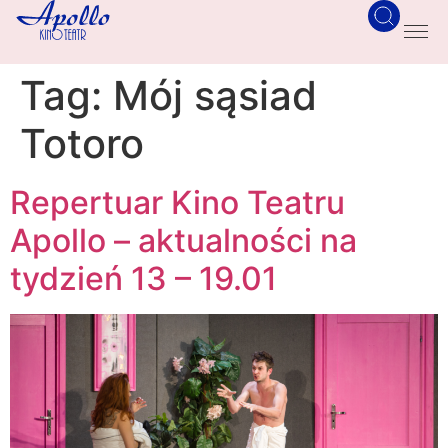
Tag:
Mój sąsiad
Totoro
Repertuar Kino Teatru
Apollo – aktualności na
tydzień 13 – 19.01