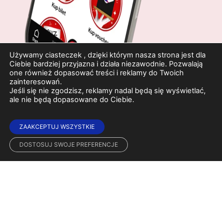
Używamy ciasteczek , dzięki którym nasza strona jest dla
Ciebie bardziej przyjazna i działa niezawodnie. Pozwalają
one również dopasować treści i reklamy do Twoich
zainteresowań.
Jeśli się nie zgodzisz, reklamy nadal będą się wyświetlać,
ale nie będą dopasowane do Ciebie.
ZAAKCEPTUJ WSZYSTKIE
DOSTOSUJ SWOJE PREFERENCJE
Wyjątkowe miejsce na rozrywkowej mapie Poznania. Jedyny taki
obiekt, który zachował przedwojenny klimat dzięki architekturze i
dekoracjom w stylu art deco. Dwie sale, kawiarnia, seanse filmowe i
przedstawienia teatralne czekają na gości chcących poczuć klimat