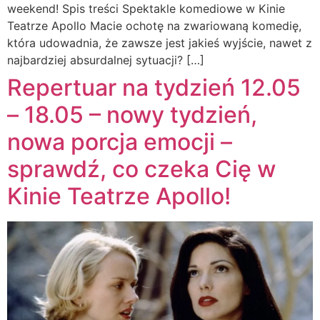
weekend! Spis treści Spektakle komediowe w Kinie
Teatrze Apollo Macie ochotę na zwariowaną komedię,
która udowadnia, że zawsze jest jakieś wyjście, nawet z
najbardziej absurdalnej sytuacji? […]
Repertuar na tydzień 12.05
– 18.05 – nowy tydzień,
nowa porcja emocji –
sprawdź, co czeka Cię w
Kinie Teatrze Apollo!