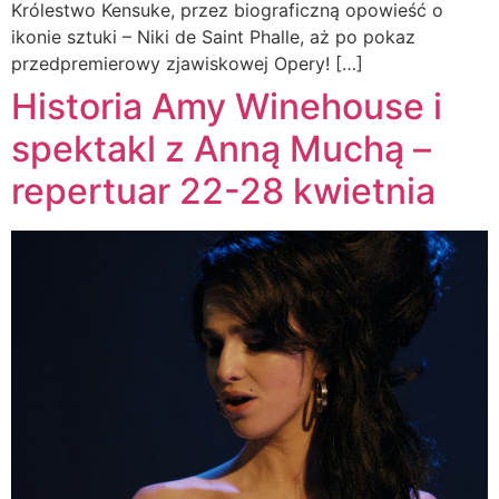
Królestwo Kensuke, przez biograficzną opowieść o
ikonie sztuki – Niki de Saint Phalle, aż po pokaz
przedpremierowy zjawiskowej Opery! […]
Historia Amy Winehouse i
spektakl z Anną Muchą –
repertuar 22-28 kwietnia