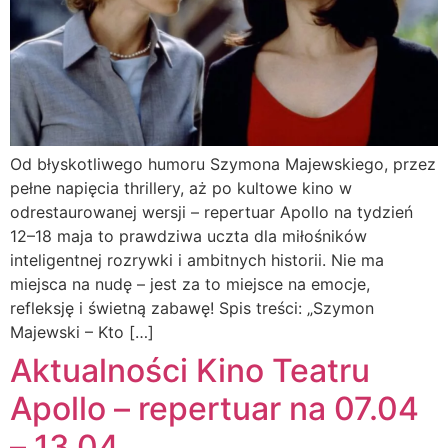
Od błyskotliwego humoru Szymona Majewskiego, przez
pełne napięcia thrillery, aż po kultowe kino w
odrestaurowanej wersji – repertuar Apollo na tydzień
12–18 maja to prawdziwa uczta dla miłośników
inteligentnej rozrywki i ambitnych historii. Nie ma
miejsca na nudę – jest za to miejsce na emocje,
refleksję i świetną zabawę! Spis treści: „Szymon
Majewski – Kto […]
Aktualności Kino Teatru
Apollo – repertuar na 07.04
– 13.04