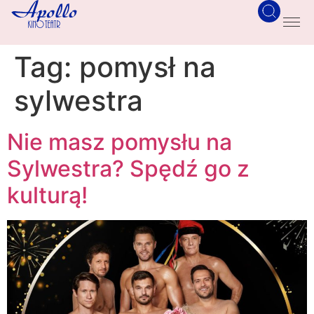
Tag:
pomysł na
sylwestra
Nie masz pomysłu na
Sylwestra? Spędź go z
kulturą!