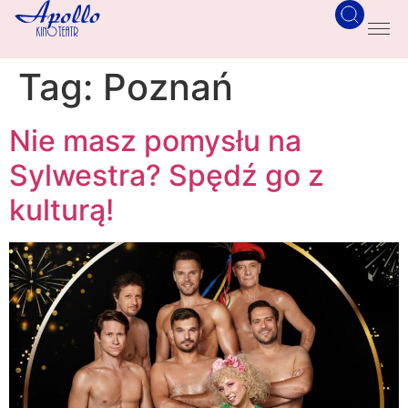
Tag:
Poznań
Nie masz pomysłu na
Sylwestra? Spędź go z
kulturą!