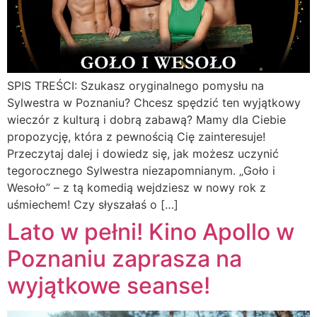
SPIS TREŚCI: Szukasz oryginalnego pomysłu na
Sylwestra w Poznaniu? Chcesz spędzić ten wyjątkowy
wieczór z kulturą i dobrą zabawą? Mamy dla Ciebie
propozycję, która z pewnością Cię zainteresuje!
Przeczytaj dalej i dowiedz się, jak możesz uczynić
tegorocznego Sylwestra niezapomnianym. „Goło i
Wesoło” – z tą komedią wejdziesz w nowy rok z
uśmiechem! Czy słyszałaś o […]
Lato w pełni! Kino Apollo w
Poznaniu zaprasza na
wyjątkowe seanse!