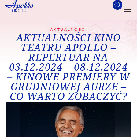
AKTUALNOŚCI
AKTUALNOŚCI KINO
TEATRU APOLLO –
REPERTUAR NA
03.12.2024 – 08.12.2024
– KINOWE PREMIERY W
GRUDNIOWEJ AURZE –
CO WARTO ZOBACZYĆ?