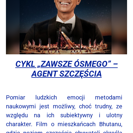
CYKL „ZAWSZE ÓSMEGO” –
AGENT SZCZĘŚCIA
Pomiar ludzkich emocji metodami
naukowymi jest możliwy, choć trudny, ze
względu na ich subiektywny i ulotny
charakter. Film o mieszkańcach Bhutanu,
gdzie poziom szczęścia obywateli określa