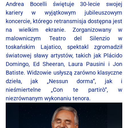
Andrea Bocelli świętuje 30-lecie swojej
kariery w wyjątkowym jubileuszowym
koncercie, którego retransmisja dostępna jest
na wielkim ekranie. Zorganizowany w
malowniczym Teatro del Silenzio w
toskańskim Lajatico, spektakl zgromadził
światowej sławy artystów, takich jak Plácido
Domingo, Ed Sheeran, Laura Pausini i Jon
Batiste. Widzowie usłyszą zarówno klasyczne
dzieła, jak „Nessun dorma”, jak i
nieśmiertelne „Con te partirò”, w
niezrównanym wykonaniu tenora.