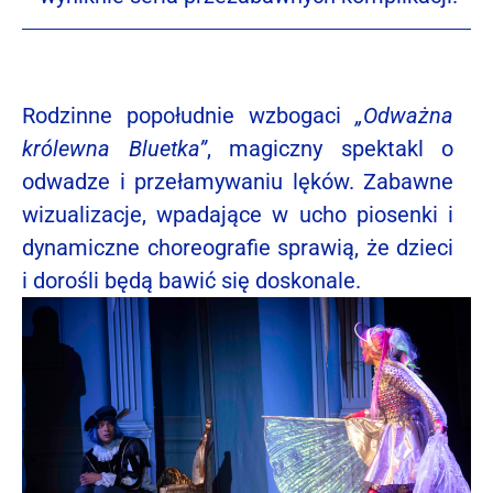
Rodzinne popołudnie wzbogaci
„Odważna
królewna Bluetka”
, magiczny spektakl o
odwadze i przełamywaniu lęków. Zabawne
wizualizacje, wpadające w ucho piosenki i
dynamiczne choreografie sprawią, że dzieci
i dorośli będą bawić się doskonale.