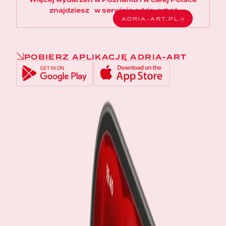
znajdziesz w serwisie adria-art.pl
ADRIA-ART.PL
POBIERZ APLIKACJĘ ADRIA-ART