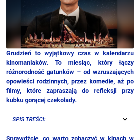
Grudzień to wyjątkowy czas w kalendarzu
kinomaniaków. To miesiąc, który łączy
różnorodność gatunków – od wzruszających
opowieści rodzinnych, przez komedie, aż po
filmy, które zapraszają do refleksji przy
kubku gorącej czekolady.
SPIS TREŚCI:
Sprawdźcie, co warto zobaczyć w kinach w