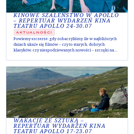
KINOWE SZALEŃSTWO W APOLLO
– REPERTUAR WYDARZEŃ KINA
TEATRU APOLLO 24-30.07
AKTUALNOŚCI
Powiemy szczerze: gdy zobaczyliśmy, ile w najbliższych
dniach ukaże się filmów – czy to starych, dobrych
klasyków, czy niespodziewanych nowości – szczęki nam
opadły! Specjalnie dla Was, poniżej znajdziecie skrótowy
opis tego, co dzieje się w najbliższych dniach, żebyście
wiedzieli, kiedy powiedzieć znajomym “jesteśmy zajęci”.
Coś wpadło Wam w oko? Nie czekajcie – kupcie bilety...
WAKACJE ZE SZTUKĄ –
REPERTUAR WYDARZEŃ KINA
TEATRU APOLLO 17-23.07