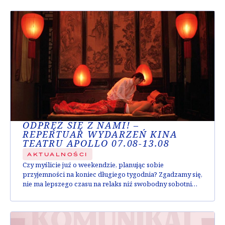
ODPRĘŻ SIĘ Z NAMI! –
REPERTUAR WYDARZEŃ KINA
TEATRU APOLLO 07.08-13.08
AKTUALNOŚCI
Czy myślicie już o weekendzie, planując sobie
przyjemności na koniec długiego tygodnia? Zgadzamy się,
nie ma lepszego czasu na relaks niż swobodny sobotni
wieczór ze znajomymi. Co więcej; wiemy, gdzie najlepiej
spędzić ten czas! U nas w Apollo jest wszystko, czego
możecie potrzebować – zabawne komedie, wzruszające
dramaty, oraz bogaty wybór napojów w Cafe Bodo...