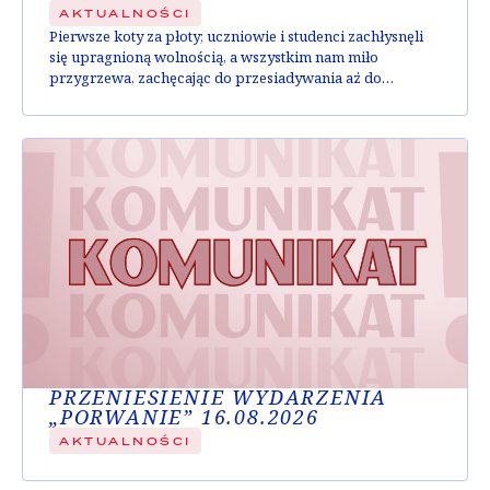
AKTUALNOŚCI
Pierwsze koty za płoty; uczniowie i studenci zachłysnęli
się upragnioną wolnością, a wszystkim nam miło
przygrzewa, zachęcając do przesiadywania aż do
późnych godzin nocy. A cóż przyjemniejszego na
początek wieczoru niż wspólny seans czy spektakl, który
dostarczy Wam tematów do rozmowy? Dzień czy noc,
zapraszamy do Apollo – tutaj sztuka rozbrzmiewa cały
czas! Spis treści:...
PRZENIESIENIE WYDARZENIA
„PORWANIE” 16.08.2026
AKTUALNOŚCI