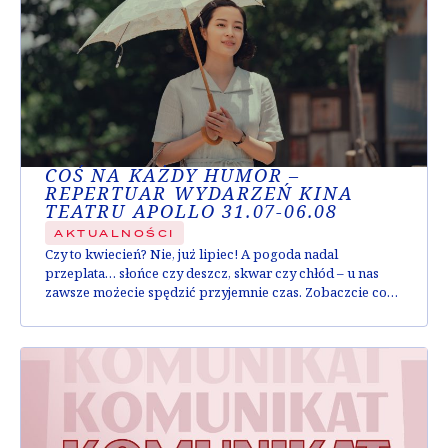
COŚ NA KAŻDY HUMOR –
REPERTUAR WYDARZEŃ KINA
TEATRU APOLLO 31.07-06.08
AKTUALNOŚCI
Czy to kwiecień? Nie, już lipiec! A pogoda nadal
przeplata… słońce czy deszcz, skwar czy chłód – u nas
zawsze możecie spędzić przyjemnie czas. Zobaczcie co
tym razem przygotowaliśmy dla Was: całe bogactwo
wrażeń, od komedii do głębokich wzruszeń. Wszystko,
czego dusza zapragnie! Spis treści Teatr każdego dnia Od
piątku do końca tygodnia – codziennie...