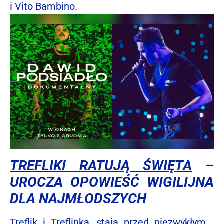
i Vito Bambino.
TREFLIKI RATUJĄ ŚWIĘTA
–
UROCZA OPOWIEŚĆ WIGILIJNA
DLA NAJMŁODSZYCH
Treflik i Treflinka, stają przed niezwykłym