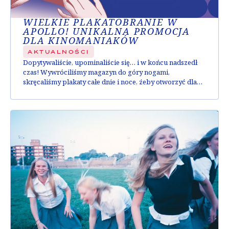
WIELKIE PLAKATOBRANIE W
APOLLO! UNIKALNA PROMOCJA
DLA KINOMANIAKÓW
AKTUALNOŚCI
Dopytywaliście, upominaliście się… i w końcu nadszedł
czas! Wywróciliśmy magazyn do góry nogami,
skręcaliśmy plakaty całe dnie i noce, żeby otworzyć dla
Was tegoroczne plakatobranie! Już 25 lipca, przez cały
dzień (od 13:00 do 20:00) setki plakatów będą czekały na
swoich nowych właścicieli w kasie kina Apollo. Warunki
plakatobrania są proste. Przy zakupie biletu na...