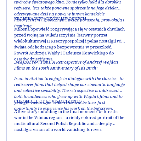
twórców światowego kina. To nie tylko hołd dla dorobku
reżysera, lecz także ponowne spojrzenie na jego dzieła:
odczytywane dziś na nowo, w innym kontekście
KRONIKA WYPADKÓW MIŁOSNYCH
historycznym i społecznym, wciąż poruszają, prowokują i
inspirują.
Miłosna opowieść rozgrywająca się w ostatnich chwilach
przed wojną na Wileńszczyźnie, barwny portret
wielokulturowej II Rzeczypospolitej i pełna nostalgii wizja
świata odchodzącego bezpowrotnie w przeszłość.
Powrót Andrzeja Wajdy i Tadeusza Konwickiego do
czasów dzieciństwa.
„WAJDA: re-visions. A Retrospective of Andrzej Wajda’s
Films on the 100th Anniversary of His Birth”
Is an invitation to engage in dialogue with the classics - to
rediscover films that helped shape our cinematic language
and collective sensibility. The retrospective is addressed
both to audiences who grew up with Wajda’s films and to
CHRONICLE OF LOVE ACCIDENTS
younger viewers, for whom this will be their first
opportunity to experience his work on the big screen
.
A love story unfolding in the final moments before the
war in the Vilnius region—a richly colored portrait of the
multicultural Second Polish Republic and a deeply
nostalgic vision of a world vanishing forever.