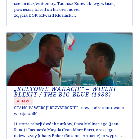
scenariusz/written by:
Tadeusz Konwicki wg. własnej
powieści / based on his own novel
zdjęcia/DOP:
Edward Kłosiński
muzyka/music:
Wojciech Kilar
obsada/cast:
Paulina Młynarska, Piotr Wawrzyńczak,
Joanna Szczepkowska, Leonard Pietraszak
„KULTOWE WAKACJE” – WIELKI
BŁĘKIT / THE BIG BLUE (1988)
KINO
SEANS W WERSJI REŻYSERSKIEJ
- nowa odrestaurowana
wersja w 4K
Historia relacji dwóch nurków, Enza Molinariego (Jean
Reno) i Jacques’a Mayola (Jean-Marc Barr), oraz jego
dziewczyny Johany Baker (Rosanna Arquette) to wyprawa