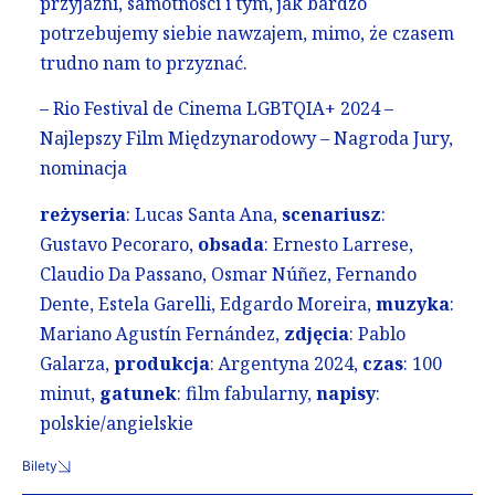
przyjaźni, samotności i tym, jak bardzo
potrzebujemy siebie nawzajem, mimo, że czasem
trudno nam to przyznać.
– Rio Festival de Cinema LGBTQIA+ 2024 –
Najlepszy Film Międzynarodowy – Nagroda Jury,
nominacja
reżyseria
: Lucas Santa Ana,
scenariusz
:
Gustavo Pecoraro,
obsada
: Ernesto Larrese,
Claudio Da Passano, Osmar Núñez, Fernando
Dente, Estela Garelli, Edgardo Moreira,
muzyka
:
Mariano Agustín Fernández,
zdjęcia
: Pablo
Galarza,
produkcja
: Argentyna 2024,
czas
: 100
minut,
gatunek
: film fabularny,
napisy
:
polskie/angielskie
Bilety