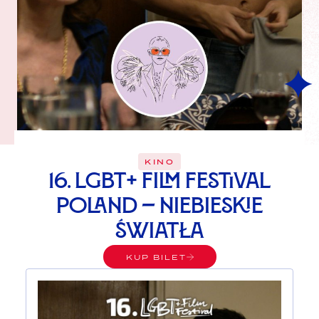
KINO
16. LGBT+ Film Festival
Poland – Niebieskie
światła
KUP BILET