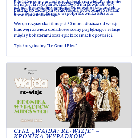
Film stworzony po to, by oglądać go na wielkim ekranie:
bohater filmu, pragnie od zwyczajności uciec: to pół-
od napięcia i ryzyka związanego z nurkowaniem bez
w towarzystwie niezapomnianej, nowatorskiej muzyki
człowiek, pół-delfin, który najlepiej czuje się w morzu w
butli aż do zachwytu wzniosłością podwodnego świata.
Érica Serry, regularnego współpracownika Bessona.
towarzystwie zwierząt.
Wersja reżyserska
filmu jest 30 minut dłuższa od wersji
kinowej i zawiera dodatkowe sceny pogłębiające relacje
między bohaterami oraz epicki rozmach opowieści.
Tytuł oryginalny: "Le Grand Bleu"
CYKL „WAJDA: RE-WIZJE” –
KRONIKA WYPADKÓW