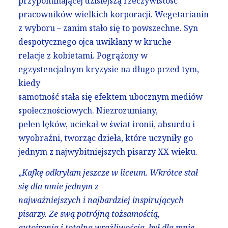
przypominającej dzisiejszą rzeczywistość
pracowników wielkich korporacji. Wegetarianin
z wyboru – zanim stało się to powszechne. Syn
despotycznego ojca uwikłany w kruche
relacje z kobietami. Pogrążony w
egzystencjalnym kryzysie na długo przed tym,
kiedy
samotność stała się efektem ubocznym mediów
społecznościowych. Niezrozumiany,
pełen lęków, uciekał w świat ironii, absurdu i
wyobraźni, tworząc dzieła, które uczyniły go
jednym z najwybitniejszych pisarzy XX wieku.
„
Kafkę odkryłam jeszcze w liceum. Wkrótce stał
się dla mnie jednym z
najważniejszych i najbardziej inspirujących
pisarzy. Ze swą potrójną tożsamością,
autoironią i totalną wrażliwością, był dla mnie