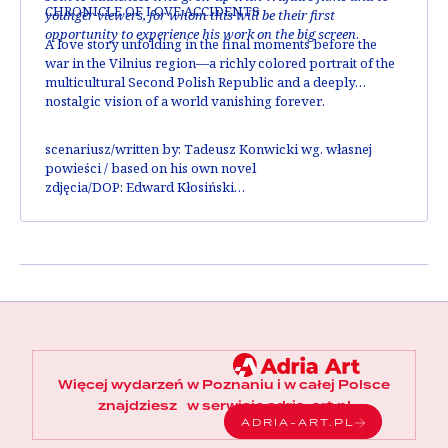
CHRONICLE OF LOVE ACCIDENTS
younger viewers, for whom this will be their first
opportunity to experience his work on the big screen
.
A love story unfolding in the final moments before the
war in the Vilnius region—a richly colored portrait of the
multicultural Second Polish Republic and a deeply
nostalgic vision of a world vanishing forever.
scenariusz/written by:
Tadeusz Konwicki wg. własnej
powieści / based on his own novel
zdjęcia/DOP:
Edward Kłosiński
muzyka/music:
Wojciech Kilar
obsada/cast:
Paulina Młynarska, Piotr Wawrzyńczak,
Joanna Szczepkowska, Leonard Pietraszak
Więcej wydarzeń w Poznaniu i w całej Polsce
znajdziesz w serwisie adria-art.pl
ADRIA-ART.PL