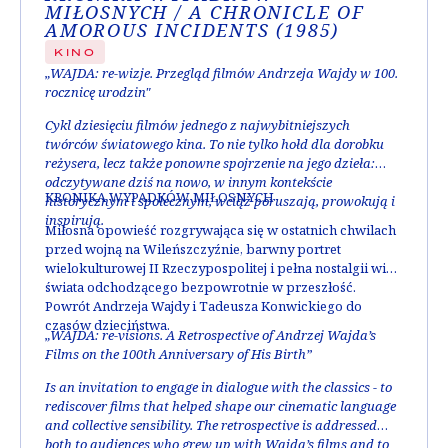
MIŁOSNYCH / A CHRONICLE OF
AMOROUS INCIDENTS (1985)
KINO
„WAJDA: re-wizje. Przegląd filmów Andrzeja Wajdy w 100.
rocznicę urodzin"
Cykl dziesięciu filmów jednego z najwybitniejszych
twórców światowego kina. To nie tylko hołd dla dorobku
reżysera, lecz także ponowne spojrzenie na jego dzieła:
odczytywane dziś na nowo, w innym kontekście
KRONIKA WYPADKÓW MIŁOSNYCH
historycznym i społecznym, wciąż poruszają, prowokują i
inspirują.
Miłosna opowieść rozgrywająca się w ostatnich chwilach
przed wojną na Wileńszczyźnie, barwny portret
wielokulturowej II Rzeczypospolitej i pełna nostalgii wizja
świata odchodzącego bezpowrotnie w przeszłość.
Powrót Andrzeja Wajdy i Tadeusza Konwickiego do
czasów dzieciństwa.
„WAJDA: re-visions. A Retrospective of Andrzej Wajda’s
Films on the 100th Anniversary of His Birth”
Is an invitation to engage in dialogue with the classics - to
rediscover films that helped shape our cinematic language
and collective sensibility. The retrospective is addressed
both to audiences who grew up with Wajda’s films and to