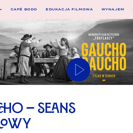
CAFÉ BODO
EDUKACJA FILMOWA
WYNAJEM
ho – seans
rowy