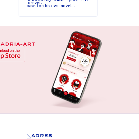
forever.
based on his own novel
zdjęcia/DOP:
Edward Kłosiński
muzyka/music:
Wojciech Kilar
obsada/cast:
Paulina Młynarska,
Piotr Wawrzyńczak, Joanna
Szczepkowska, Leonard
Pietraszak
 ADRIA-ART
ADRES