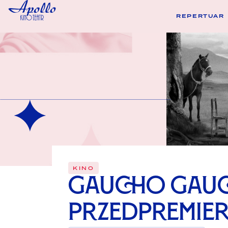
REPERTUAR
KINO
Gaucho Gauc
przedpremie