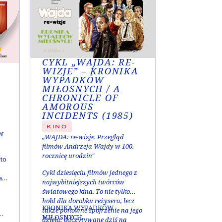
CYKL „WAJDA: RE-
WIZJE” – KRONIKA
WYPADKÓW
MIŁOSNYCH / A
CHRONICLE OF
AMOROUS
INCIDENTS (1985)
KINO
ów
„WAJDA: re-wizje. Przegląd
filmów Andrzeja Wajdy w 100.
rocznicę urodzin"
 to
Cykl dziesięciu filmów jednego z
a
najwybitniejszych twórców
światowego kina. To nie tylko
hołd dla dorobku reżysera, lecz
KRONIKA WYPADKÓW
także ponowne spojrzenie na jego
MIŁOSNYCH
dzieła: odczytywane dziś na