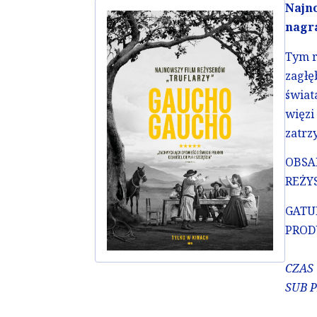
Najno
nagr
Tym r
zagłę
świat
więzi
zatrz
OBSAD
REŻYS
GATU
PROD
CZAS
SUB 