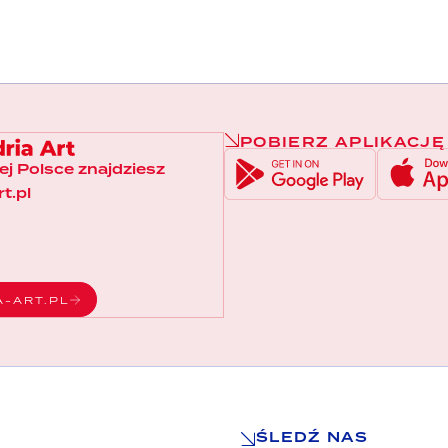
POBIERZ APLIKACJĘ
łej Polsce znajdziesz
t.pl
A-ART.PL
ŚLEDŹ NAS