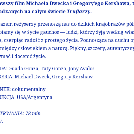
wszy film Michaela Dwecka i Gregory’ego Kershawa, 
adzanych na całym świecie
Truflarzy
.
azem reżyserzy przenoszą nas do dzikich krajobrazów pół
biamy się w życie gauchos — ludzi, którzy żyją według wła
a, czerpiąc radość z prostego życia. Podnosząca na duchu op
 między człowiekiem a naturą. Piękny, szczery, autentyczny
ymać i docenić życie.
A: Guada Gonza, Taty Gonza, Jony Avalos
ERIA: Michael Dweck, Gregory Kershaw
NEK: dokumentalny
UKCJA: USA/Argentyna
 TRWANIA: 78 min
PL