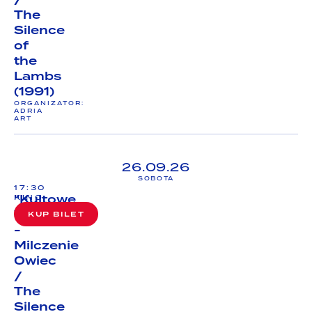
The
Silence
of
the
Lambs
(1991)
ORGANIZATOR:
ADRIA
ART
26.09.26
SOBOTA
17:30
"Kultowe
KINO
Wakacje"
KUP BILET
-
Milczenie
Owiec
/
The
Silence