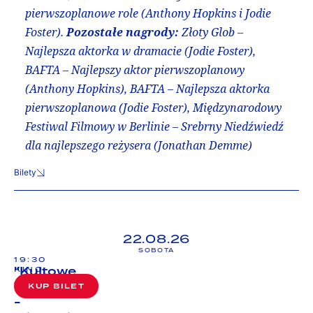
pierwszoplanowe role (Anthony Hopkins i Jodie
Foster).
Pozostałe nagrody:
Złoty Glob –
Najlepsza aktorka w dramacie (Jodie Foster),
BAFTA
–
Najlepszy aktor pierwszoplanowy
(Anthony Hopkins),
BAFTA –
Najlepsza aktorka
pierwszoplanowa (Jodie Foster),
Międzynarodowy
Festiwal Filmowy w Berlinie – Srebrny Niedźwiedź
dla najlepszego reżysera (Jonathan Demme)
Bilety
22.08.26
SOBOTA
19:30
"Kultowe
KINO
Wakacje"
KUP BILET
-