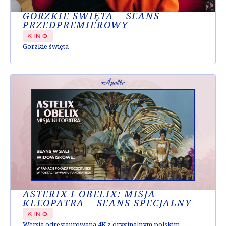
GORZKIE ŚWIĘTA – SEANS
PRZEDPREMIEROWY
KINO
Gorzkie święta
ASTERIX I OBELIX: MISJA
KLEOPATRA – SEANS SPECJALNY
KINO
Wersja odrestaurowana 4K z oryginalnym polskim