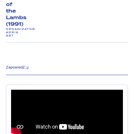
of
the
Lambs
(1991)
ORGANIZATOR:
ADRIA
ART
Zapowiedź