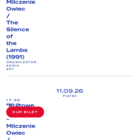
Milczenie
Owiec
/
The
Silence
of
the
Lambs
(1991)
ORGANIZATOR:
ADRIA
ART
11.09.26
PIĄTEK
17:30
"Kultowe
KINO
Wakacje"
KUP BILET
-
Milczenie
Owiec
/