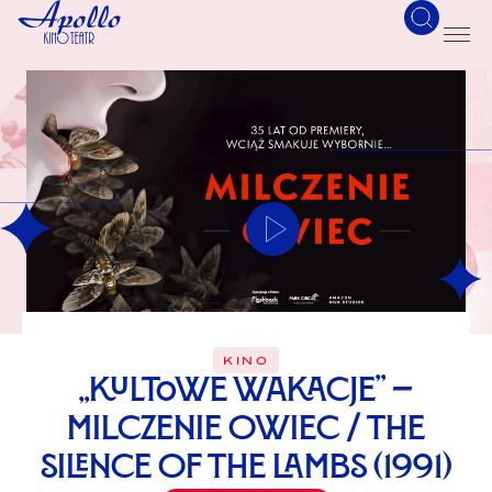
KINO
„Kultowe Wakacje” –
Milczenie Owiec / The
Silence of the Lambs (1991)