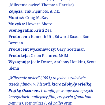
„Milczenie owiec” Thomasa Harrisa)
Zdjęcia:
Tak Fujimoto, A.C.E.
Montaż:
Craig McKay
Muzyka:
Howard Shore
Scenografia:
Kristi Zea
Producent:
Kenneth Utt, Edward Saxon, Ron
Bozman
Producent wykonawczy:
Gary Goetzman
Produkcja:
Orion Pictures, MGM
Występują:
Jodie Foster, Anthony Hopkins, Scott
Glenn
„Milczenie owiec” (1991) to jeden z zaledwie
trzech filmów w historii, które
zdobyły Wielką
Piątkę Oscarów
, triumfując w najważniejszych
kategoriach: najlepszy film, reżyseria (Jonathan
Demme), scenariusz (Ted Tally) oraz