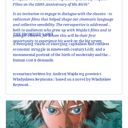
Films on the 100th Anniversary of His Birth”
Is an invitation to engage in dialogue with the classics - to
rediscover films that helped shape our cinematic language
and collective sensibility. The retrospective is addressed
both to audiences who grew up with Wajda’s films and to
THE PROMISED LAND
younger viewers, for whom this will be their first
opportunity to experience his work on the big screen
.
A sweeping vision of emerging capitalism and ruthless
economic struggle in nineteenth-century Łódź, and a
monumental portrait of the birth of modernity and the
human cost it demands.
scenariusz/written by:
Andrzej Wajda wg powieści
Władysława Reymonta / based on a novel by Władysław
Reymont
zdjęcia/DOP:
Witold Sobociński, Edward Kłosiński,
Wacław Dybowski,
muzyka/music:
Wojciech Kilar,
obsada/cast:
Daniel Olbrychski, Wojciech Pszoniak,
Andrzej Seweryn, Anna Nehrebecka, Kalina Jędrusik
nagrody/awards:
Złote Lwy / Golden Lions na FPFF w
Gdańsku, Grand Prix na MFF w Moskwie, Valladolid i