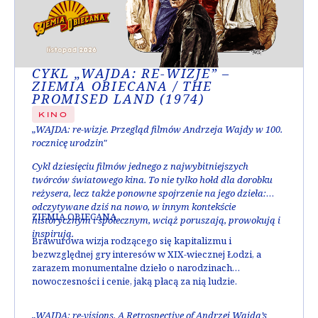
CYKL „WAJDA: RE-WIZJE” –
ZIEMIA OBIECANA / THE
PROMISED LAND (1974)
KINO
„WAJDA: re-wizje. Przegląd filmów Andrzeja Wajdy w 100.
rocznicę urodzin"
Cykl dziesięciu filmów jednego z najwybitniejszych
twórców światowego kina. To nie tylko hołd dla dorobku
reżysera, lecz także ponowne spojrzenie na jego dzieła:
odczytywane dziś na nowo, w innym kontekście
ZIEMIA OBIECANA
historycznym i społecznym, wciąż poruszają, prowokują i
inspirują.
Brawurowa wizja rodzącego się kapitalizmu i
bezwzględnej gry interesów w XIX-wiecznej Łodzi, a
zarazem monumentalne dzieło o narodzinach
nowoczesności i cenie, jaką płacą za nią ludzie.
„WAJDA: re-visions. A Retrospective of Andrzej Wajda’s