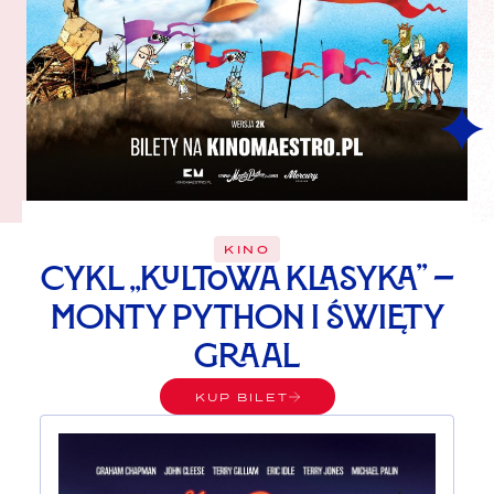
KINO
Cykl „Kultowa Klasyka” –
Monty Python i Święty
Graal
KUP BILET