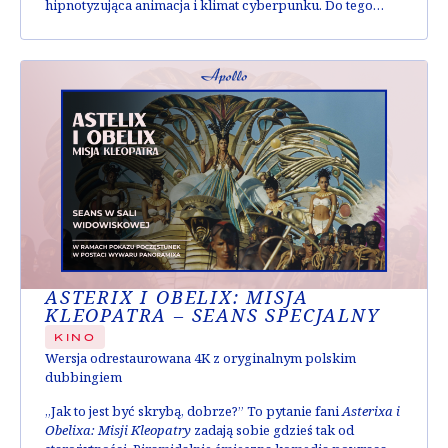
hipnotyzująca animacja i klimat cyberpunku. Do tego
wspaniała ścieżka dźwiękowa, dzięki której Kenji Kawaii
nadał futurystycznej historii niemal mistyczny wymiar.
Film nie tylko zrewolucjonizował animację, ale też na
trwałe wpłynął na kino science fiction i popkulturę XXI
wieku. Zainspirował nie tylko
„
Matrixa” czy
„
Avatara”, ale
też serie gier Metal Gear Solid oraz Deus Ex.
ASTERIX I OBELIX: MISJA
KLEOPATRA – SEANS SPECJALNY
KINO
Wersja odrestaurowana 4K z oryginalnym polskim
dubbingiem
„Jak to jest być skrybą, dobrze?” To pytanie fani
Asterixa i
Obelixa: Misji Kleopatry
zadają sobie gdzieś tak od