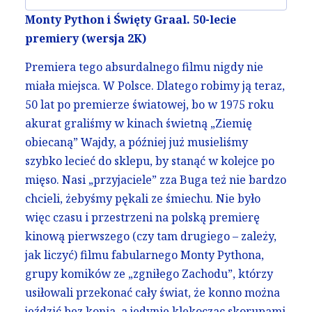
Monty Python i Święty Graal. 50-lecie
premiery (wersja 2K)
Premiera tego absurdalnego filmu nigdy nie
miała miejsca. W Polsce. Dlatego robimy ją teraz,
50 lat po premierze światowej, bo w 1975 roku
akurat graliśmy w kinach świetną „Ziemię
obiecaną” Wajdy, a później już musieliśmy
szybko lecieć do sklepu, by stanąć w kolejce po
mięso. Nasi „przyjaciele” zza Buga też nie bardzo
chcieli, żebyśmy pękali ze śmiechu. Nie było
więc czasu i przestrzeni na polską premierę
kinową pierwszego (czy tam drugiego – zależy,
jak liczyć) filmu fabularnego Monty Pythona,
grupy komików ze „zgniłego Zachodu”, którzy
usiłowali przekonać cały świat, że konno można
jeździć bez konia, a jedynie klekocząc skorupami