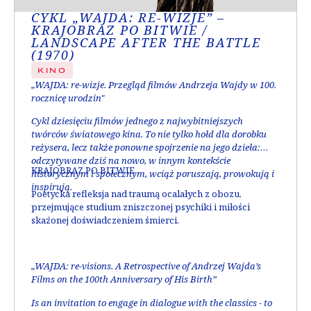
CYKL „WAJDA: RE-WIZJE” –
KRAJOBRAZ PO BITWIE /
LANDSCAPE AFTER THE BATTLE
(1970)
KINO
„WAJDA: re-wizje. Przegląd filmów Andrzeja Wajdy w 100.
rocznicę urodzin"
Cykl dziesięciu filmów jednego z najwybitniejszych
twórców światowego kina. To nie tylko hołd dla dorobku
reżysera, lecz także ponowne spojrzenie na jego dzieła:
odczytywane dziś na nowo, w innym kontekście
KRAJOBRAZ PO BITWIE
historycznym i społecznym, wciąż poruszają, prowokują i
inspirują.
Poetycka refleksja nad traumą ocalałych z obozu,
przejmujące studium zniszczonej psychiki i miłości
skażonej doświadczeniem śmierci.
„WAJDA: re-visions. A Retrospective of Andrzej Wajda’s
Films on the 100th Anniversary of His Birth”
Is an invitation to engage in dialogue with the classics - to