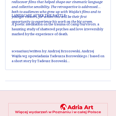
rediscover films that helped shape our cinematic language
and collective sensibility. The retrospective is addressed
both to audiences who grew up with Wajda’s films and to
LANDSCAPE AFTER THE BATTLE
younger viewers, for whom this will be their first
opportunity to experience his work on the big screen
.
A poetic meditation on the trauma of camp survivors, a
haunting study of shattered psyches and love irreversibly
marked by the experience of death.
scenariusz/written by:
Andrzej Brzozowski, Andrzej
Wajda wg opowiadania Tadeusza Borowskiego / based on
a short story by Tadeusz Borowski
zdjęcia/DOP:
Zygmunt Samosiuk
obsada/cast:
Daniel Olbrychski, Stanisława Celińska,
Tadeusz Janczar
nagrody/awards:
Golden Globe na MFF w Mediolanie /
Milan IFF
Więcej wydarzeń w Poznaniu i w całej Polsce