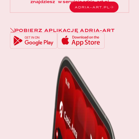
znajdziesz w serwisie adria-art.pl
ADRIA-ART.PL
POBIERZ APLIKACJĘ ADRIA-ART