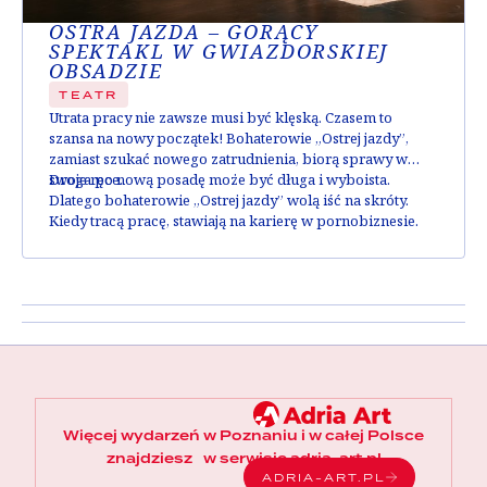
OSTRA JAZDA – GORĄCY
SPEKTAKL W GWIAZDORSKIEJ
OBSADZIE
TEATR
Utrata pracy nie zawsze musi być klęską. Czasem to
szansa na nowy początek! Bohaterowie „Ostrej jazdy”,
zamiast szukać nowego zatrudnienia, biorą sprawy w
swoje ręce.
Droga po nową posadę może być długa i wyboista.
Dlatego bohaterowie „Ostrej jazdy” wolą iść na skróty.
Kiedy tracą pracę, stawiają na karierę w pornobiznesie.
Plan jest prosty – trzeba tylko zrobić casting, znaleźć
odpowiednich aktorów i można ruszać z produkcją. Cel –
zarobić mnóstwo pieniędzy!
Szybko jednak się okazuje, że nakręcenie filmu
erotycznego jest trudniejsze, niż mogłoby się wydawać.
Sytuacja wymyka się spod kontroli… A to z kolei
powoduje mnóstwo śmiesznych sytuacji i zabawę aż do
łez.
Więcej wydarzeń w Poznaniu i w całej Polsce
Obsada:
Agnieszka Warchulska
/
Magdalena Wójcik
znajdziesz w serwisie adria-art.pl
ADRIA-ART.PL
Julia Kamińska
/
Marta Wierzbicka