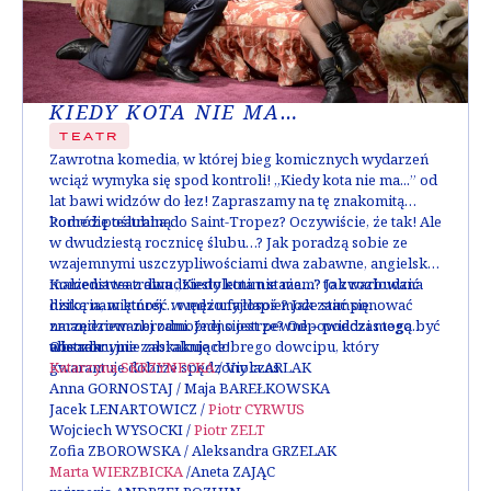
KIEDY KOTA NIE MA…
TEATR
Zawrotna komedia, w której bieg komicznych wydarzeń
wciąż wymyka się spod kontroli! „Kiedy kota nie ma...” od
lat bawi widzów do łez! Zapraszamy na tę znakomitą
komedię teatralną.
Podróż poślubna do Saint-Tropez? Oczywiście, że tak! Ale
w dwudziestą rocznicę ślubu…? Jak poradzą sobie ze
wzajemnymi uszczypliwościami dwa zabawne, angielskie
małżeństwa z dwudziestoletnim stażem? Jak rozbudzić
Komedia teatralna „Kiedy kota nie ma…” to zwariowana
dziką namiętność w mężu fajtłapie? Jak zaimponować
historia, w której… wędzony łosoś może stać się
zmanierowanej zamożnej siostrze? Odpowiedzi mogą być
narzędziem zbrodni. Jedno jest pewne – podczas tego
abstrakcyjnie zaskakujące!
wieczoru nie zabraknie dobrego dowcipu, który
Obsada
:
gwarantuje dobrze spędzony czas.
Katarzyna SKRZYNECKA
/ Viola ARLAK
Anna GORNOSTAJ / Maja BAREŁKOWSKA
Jacek LENARTOWICZ /
Piotr CYRWUS
Wojciech WYSOCKI /
Piotr ZELT
Zofia ZBOROWSKA / Aleksandra GRZELAK
Marta WIERZBICKA
/Aneta ZAJĄC