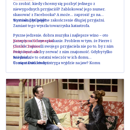
Co zrobić, kiedy chcemy się pozbyć jednego z
niewygodnych przyjaciół? Zablokować jego numer,
skasować z Facebooka? A może… zaprosić go na
wystawną kolację?
To miało być piękne zakończenie długiej przyjaźni.
Zamiast tego wyszła towarzyska katastrofa.
Pyszne jedzenie, dobra muzyka i najlepsze wino – oto
Katarzyna Skrzynecka
przepis na udane spotkanie. Problem w tym, że Pierre i
Janusz Chabior
Clotilde zaprosili swojego przyjaciela nie po to, by z nim
Piotr Gąsowski
świętować, ale by zerwać z nim znajomość. Gdyby tylko
Reżyseria:
wiedział, że to ostatni wieczór w ich domu…
Tomasz Dutkiewicz
Co się stanie, kiedy intryga wyjdzie na jaw? Komu
pierwszemu puszczą nerwy? Czy to faktycznie koniec
przyjaźni? Tyle pytań! I tylko jedno jest pewne – ten
wieczór będzie inny niż wszystkie.
Obsada: