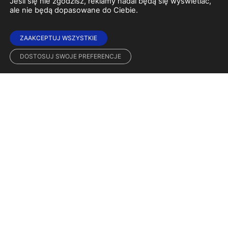
Jeśli się nie zgodzisz, reklamy nadal będą się wyświetlać,
ale nie będą dopasowane do Ciebie.
ZAAKCEPTUJ WSZYSTKIE
DOSTOSUJ SWOJE PREFERENCJE