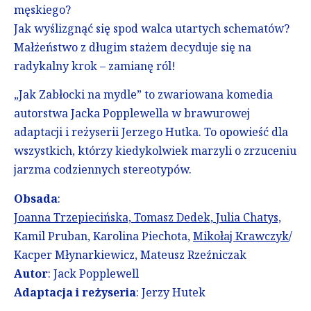
męskiego?
Jak wyślizgnąć się spod walca utartych schematów?
Małżeństwo z długim stażem decyduje się na
radykalny krok – zamianę ról!
„Jak Zabłocki na mydle” to zwariowana komedia
autorstwa Jacka Popplewella w brawurowej
adaptacji i reżyserii Jerzego Hutka. To opowieść dla
wszystkich, którzy kiedykolwiek marzyli o zrzuceniu
jarzma codziennych stereotypów.
Obsada
:
Joanna Trzepiecińska,
Tomasz Dedek,
Julia Chatys,
Kamil Pruban, Karolina Piechota,
Mikołaj Krawczyk
/
Kacper Młynarkiewicz, Mateusz Rzeźniczak
Autor
: Jack Popplewell
Adaptacja i reżyseria
: Jerzy Hutek