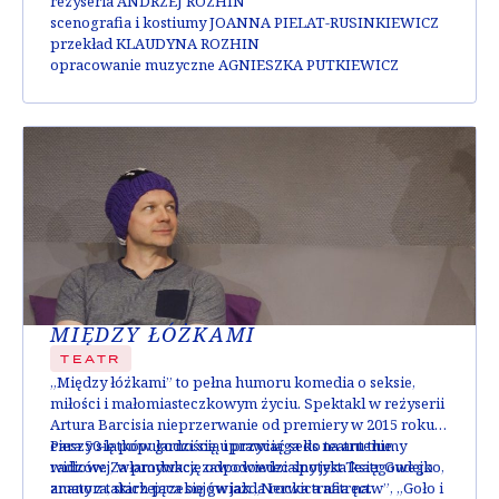
reżyseria ANDRZEJ ROZHIN
scenografia i kostiumy JOANNA PIELAT-RUSINKIEWICZ
przekład KLAUDYNA ROZHIN
opracowanie muzyczne AGNIESZKA PUTKIEWICZ
MIĘDZY ŁÓŻKAMI
TEATR
„Między łóżkami” to pełna humoru komedia o seksie,
miłości i małomiasteczkowym życiu. Spektakl w reżyserii
Artura Barcisia nieprzerwanie od premiery w 2015 roku
cieszy się popularnością i przyciąga do teatru tłumy
Para 50-latków godzi się uprawiać seks na antenie
widzów. Za produkcję odpowiedzialny jest Teatr Gudejko,
radiowej, włamywacz zawodowiec spotyka księgowego
znany z takich przebojów jak „Nerwica natręctw”, „Goło i
amatora, starzejąca się gwiazda rocka trafia na