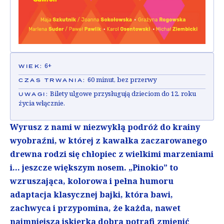
6+
WIEK:
60 minut, bez przerwy
CZAS TRWANIA:
Bilety ulgowe przysługują dzieciom do 12. roku
UWAGI:
życia włącznie.
Wyrusz z nami w niezwykłą podróż do krainy
wyobraźni, w której z kawałka zaczarowanego
drewna rodzi się chłopiec z wielkimi marzeniami
i… jeszcze większym nosem. „Pinokio” to
wzruszająca, kolorowa i pełna humoru
adaptacja klasycznej bajki, która bawi,
zachwyca i przypomina, że każda, nawet
najmniejsza iskierka dobra potrafi zmienić