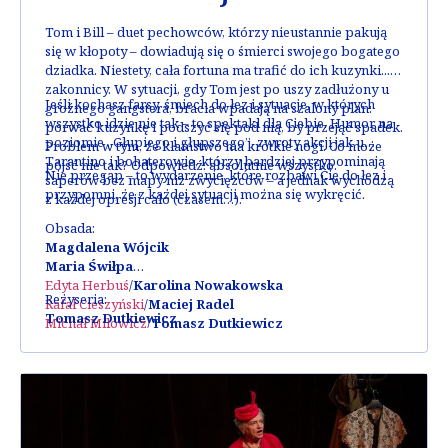
Tom i Bill – duet pechowców, którzy nieustannie pakują
się w kłopoty – dowiadują się o śmierci swojego bogatego
dziadka. Niestety, cała fortuna ma trafić do ich kuzynki...
zakonnicy. W sytuacji, gdy Tom jest po uszy zadłużony u
Jeśli kochasz farsy, śmiech do łez i sytuacje, w których
groźnego gangstera, bracia wpadają na szalony plan:
wszystko idzie nie tak – to spektakl dla Ciebie. Humor na
porwać kuzynkę i podszyć się pod nią, by przejąć spadek.
poziomie „Głupiego i głupszego”, zwroty akcji jak u
Problem w tym, że kłamstwo ma krótkie nogi. Co może
Tarantino i bohaterowie, którzy bardziej przypominają
pójść nie tak? Odpowiedź: absolutnie wszystko.
Nie przegap – to wydarzenie, które rozbawi Cię do łez i
saperów bez mapy niż zwycięzców – a jednak wychodzą
przypomni, że z każdej sytuacji można się wykręcić.
z każdej opresji cało (czasem…).
Obsada:
Magdalena Wójcik
Maria Świłpa
Edyta Herbuś
/
Karolina Nowakowska
Reżyseria:
Rafał Cieszyński
/
Maciej Radel
Tomasz Dutkiewicz
Michał Milowicz
/
Tomasz Dutkiewicz
Mariusz Jakus
/
Tomasz Dutkiewicz
Robert Rozmus
/
Andrzej Nejman