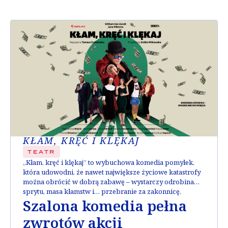
KŁAM, KRĘĆ I KLĘKAJ
TEATR
„Kłam, kręć i klękaj” to wybuchowa komedia pomyłek,
która udowodni, że nawet największe życiowe katastrofy
można obrócić w dobrą zabawę – wystarczy odrobina
sprytu, masa kłamstw i… przebranie za zakonnicę.
Szalona komedia pełna
zwrotów akcji