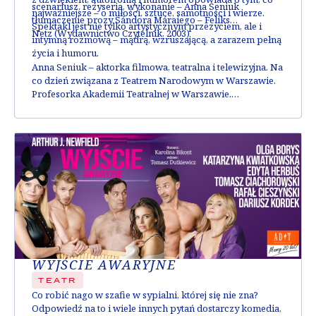
scenariusz, reżyseria, wykonanie –
Anna Seniuk
najważniejsze – o miłości, sztuce, samotności i wierze.
tłumaczenie prozy Sándora Máraiego –
Feliks
Spektakl jest nie tylko artystycznym przezyciem, ale i
Netz
(Wydawnictwo Czytelnik, 2003)
intymną rozmową – mądrą, wzruszającą, a zarazem pełną
życia i humoru.
Anna Seniuk
– aktorka filmowa, teatralna i telewizyjna. Na
co dzień związana z Teatrem Narodowym w Warszawie.
Profesorka Akademii Teatralnej w Warszawie.
Współpracowała z Kazimierzem Dejmkiem i Jerzym
Jarockim. Uhonorowana m.in. tytułem Mistrz Mowy
Polskiej, Nagrodą Ministra Kultury i Dziedzictwa
Narodowego, Nagrodą im. Ireny Solskiej za wybitne
osiągnięcia aktorskie. Odznaczona Złotym Krzyżem
Zasługi, Krzyżem Kawalerskim Orderu Odrodzenia Polski,
Krzyżem Oficerskim Orderu Odrodzenia Polski, Krzyżem
Komandorskim Orderu Odrodzenia Polski oraz Złotym
Medalem Zasłużony Kulturze „Gloria Artis”.
WYJŚCIE AWARYJNE
TEATR
Co robić nago w szafie w sypialni, której się nie zna?
Odpowiedź na to i wiele innych pytań dostarczy komedia,