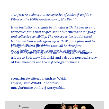
„WAJDA: re-visions. A Retrospective of Andrzej Wajda’s
Films on the 100th Ann
iversary of His Birth”
Is an invitation to engage in dialogue with the classics - to
rediscover films that helped shape our cinematic language
and collective sensibility. The retrospective is addressed
both to audiences who grew up with Wajda’s films and to
EVERYTHING FOR SALE
younger viewers, for whom this will be their first
opportunity to experience his work on the big screen
.
A self-reflective story about the film world, an intimate
tribute to Zbigniew Cybulski, and a deeply personal story
of loss, memory, and the mythology of cinema.
scenariusz/written by:
Andrzej Wajda
zdjęcia/DOP
: Witold Sobociński
muzyka/music:
Andrzej Korzyński
obsada/cast:
Andrzej Łapicki, Beata Tyszkiewicz, Elżbieta
Czyżewska, Daniel Olbrychski
nagrody/awards:
Syrenka Warszawska / Warsaw Mermaid
na MFF w Łagowie