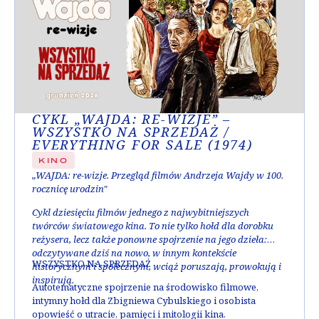
CYKL „WAJDA: RE-WIZJE” –
WSZYSTKO NA SPRZEDAŻ /
EVERYTHING FOR SALE (1974)
KINO
„WAJDA: re-wizje. Przegląd filmów Andrzeja Wajdy w 100.
rocznicę urodzin"
Cykl dziesięciu filmów jednego z najwybitniejszych
twórców światowego kina. To nie tylko hołd dla dorobku
reżysera, lecz także ponowne spojrzenie na jego dzieła:
odczytywane dziś na nowo, w innym kontekście
WSZYSTKO NA SPRZEDAŻ
historycznym i społecznym, wciąż poruszają, prowokują i
inspirują.
Autotematyczne spojrzenie na środowisko filmowe,
intymny hołd dla Zbigniewa Cybulskiego i osobista
opowieść o utracie, pamięci i mitologii kina.