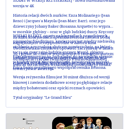
SEANS W WERSJI REŻYSERSKIEJ
- nowa odrestaurowana
wersja w 4K
Historia relacji dwóch nurków, Enza Molinariego (Jean
Reno) i Jacques’a Mayola (Jean-Marc Barr), oraz jego
dziewczyny Johany Baker (Rosanna Arquette) to wyprawa
w morskie głębiny – oraz w głąb ludzkiej duszy. Kręcony
WIELKI BŁĘKIT, oparty na biografiach prawdziwych
na kilku kontynentach spektakl Bessona zawiera bodaj
pionierów freedivingu, zawieszony jest między niebieską
najpiękniejsze sceny podwodne w historii kina.
otchłanią a rozpaloną słońcem powierzchnią, na której
Uwodzicielska, zmysłowa opowieść zaczyna się w latach
toczą się zwyczajne ludzkie sprawy. Mayol, główny
50. i płynie do czasów współczesnych zmiennym nurtem:
Film stworzony po to, by oglądać go na wielkim ekranie:
bohater filmu, pragnie od zwyczajności uciec: to pół-
od napięcia i ryzyka związanego z nurkowaniem bez
w towarzystwie niezapomnianej, nowatorskiej muzyki
człowiek, pół-delfin, który najlepiej czuje się w morzu w
butli aż do zachwytu wzniosłością podwodnego świata.
Érica Serry, regularnego współpracownika Bessona.
towarzystwie zwierząt.
Wersja reżyserska
filmu jest 30 minut dłuższa od wersji
kinowej i zawiera dodatkowe sceny pogłębiające relacje
między bohaterami oraz epicki rozmach opowieści.
Tytuł oryginalny: "Le Grand Bleu"