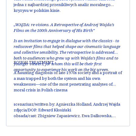
jedna z najbardziej przenikliwych analiz moralnego
kryzysu w polskim kinie.
„WAJDA: re-visions. A Retrospective of Andrzej Wajda’s
Films on the 100th Anniversary of His Birth”
Is an invitation to engage in dialogue with the classics - to
rediscover films that helped shape our cinematic language
and collective sensibility. The retrospective is addressed
both to audiences who grew up with Wajda’s films and to
ROUGH TREATMENT
younger viewers, for whom this will be their first
opportunity to experience his work on the big screen
.
A haunting diagnosis of late-1970s society and a portrait of
a man trapped by both the system and his own
weaknesses—one of the most penetrating analyses of
moral crisis in Polish cinema
scenariusz/written by:
Agnieszka Holland, Andrzej Wajda
zdjęcia/DOP
: Edward Kłosiński
obsada/cast:
Zbigniew Zapasiewicz, Ewa Dałkowska,
Andrzej Seweryn, Krystyna Janda
nagrody/awards
: Złote Lwy / Golden Lions na FPFF w
Gdańsku, Jury Prize na MFF w Cannes / Cannes IFF