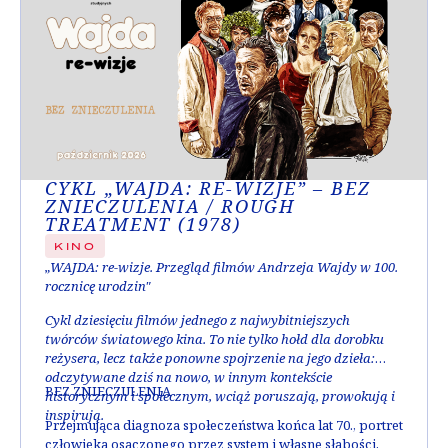
CYKL „WAJDA: RE-WIZJE” – BEZ
ZNIECZULENIA / ROUGH
TREATMENT (1978)
KINO
„WAJDA: re-wizje. Przegląd filmów Andrzeja Wajdy w 100.
rocznicę urodzin"
Cykl dziesięciu filmów jednego z najwybitniejszych
twórców światowego kina. To nie tylko hołd dla dorobku
reżysera, lecz także ponowne spojrzenie na jego dzieła:
odczytywane dziś na nowo, w innym kontekście
BEZ ZNIECZULENIA
historycznym i społecznym, wciąż poruszają, prowokują i
inspirują.
Przejmująca diagnoza społeczeństwa końca lat 70., portret
człowieka osaczonego przez system i własne słabości,