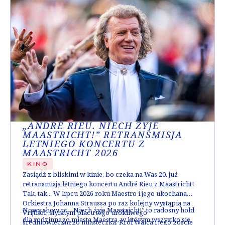
„ANDRÉ RIEU. NIECH ŻYJE
MAASTRICHT!” RETRANSMISJA
LETNIEGO KONCERTU Z
MAASTRICHT 2026
KINO
Zasiądź z bliskimi w kinie, bo czeka na Was 20. już
retransmisja letniego koncertu André Rieu z Maastricht!
Tak, tak... W lipcu 2026 roku Maestro i jego ukochana
Orkiestra Johanna Straussa po raz kolejny wystąpią na
Nowy show pt. „Niech żyje Maastricht!” to radosny hołd
Vrijthof, słynnym placu tego urokliwego
dla rodzinnego miasta Maestra, w którym wszystko się
średniowiecznego miasteczka. Król Walca i jego goście