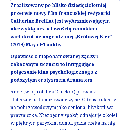
Zrealizowany po blisko dziesięcioletniej
przerwie nowy film francuskiej reżyserki
Catherine Breillat jest wybrzmiewającym
niezwykłą uczuciowością remakiem
wielokrotnie nagradzanej „Królowej Kier”
(2019) May el-Toukhy.
Opowieść
o niepohamowanej żądzy i
zakazanym uczuciu to intrygujące
połączenie kina psychologicznego z
podszytym erotyzmem dramatem.
Anne (w tej roli Léa Drucker) prowadzi
stateczne, ustabilizowane życie. Odnosi sukcesy
na polu zawodowym jako ceniona, błyskotliwa
prawniczka. Niezbędny spokój odnajduje z kolei
w pięknym paryskim domu, gdzie czeka na nią