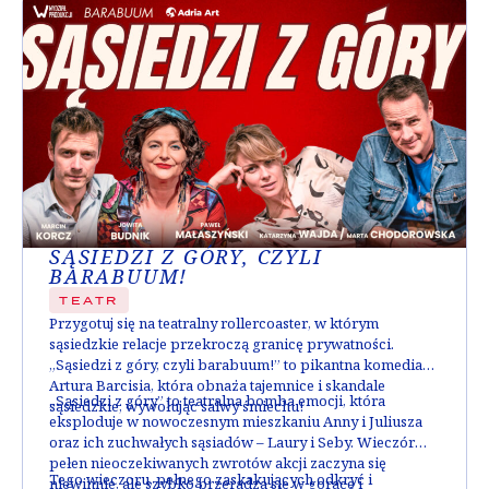
Wojciech Zieliński
/
Marcin Hycnar
/
Paweł Ciołkosz
SĄSIEDZI Z GÓRY, CZYLI
BARABUUM!
TEATR
Przygotuj się na teatralny rollercoaster, w którym
sąsiedzkie relacje przekroczą granicę prywatności.
„Sąsiedzi z góry, czyli barabuum!” to pikantna komedia
Artura Barcisia, która obnaża tajemnice i skandale
„Sąsiedzi z góry” to teatralna bomba emocji, która
sąsiedzkie, wywołując salwy śmiechu!
eksploduje w nowoczesnym mieszkaniu Anny i Juliusza
oraz ich zuchwałych sąsiadów – Laury i Seby. Wieczór
pełen nieoczekiwanych zwrotów akcji zaczyna się
Tego wieczoru, pełnego zaskakujących odkryć i
niewinnie, ale szybko przeradza się w gorące i