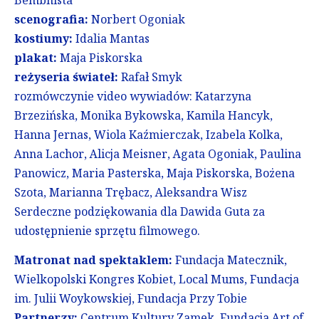
Bembnista
scenografia:
Norbert Ogoniak
kostiumy:
Idalia Mantas
plakat:
Maja Piskorska
reżyseria świateł:
Rafał Smyk
rozmówczynie video wywiadów: Katarzyna
Brzezińska, Monika Bykowska, Kamila Hancyk,
Hanna Jernas, Wiola Kaźmierczak, Izabela Kolka,
Anna Lachor, Alicja Meisner, Agata Ogoniak, Paulina
Panowicz, Maria Pasterska, Maja Piskorska, Bożena
Szota, Marianna Trębacz, Aleksandra Wisz
Serdeczne podziękowania dla Dawida Guta za
udostępnienie sprzętu filmowego.
Matronat nad spektaklem:
Fundacja Matecznik,
Wielkopolski Kongres Kobiet, Local Mums, Fundacja
im. Julii Woykowskiej, Fundacja Przy Tobie
Partnerzy:
Centrum Kultury Zamek, Fundacja Art of