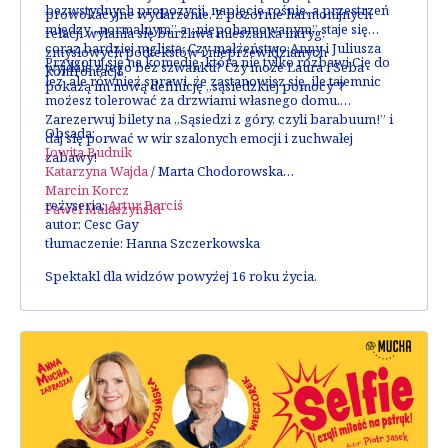
bezwstydnych propozycji, napięcie rośnie, a przestrzeń
prowokacyjne wydarzenie. Z pozornie harmonijnych
między „normalnym” a „niepohamowanym” staje się
relacji wyłania się burzliwa mieszanka intryg,
coraz bardziej mglista. Czy małżeństwo Anny i Juliusza
zmysłowych podtekstów i nieprzewidzianych
Przygotuj się na komedię, która nie tylko rozbawi Cię do
wyjdzie z tego bez szwanku? Czy może Laura i Seba
konfrontacji.
łez, ale również sprawi, że zastanowisz się, ile tajemnic
pokażą im nową definicję „sąsiedzkiej pomocy”?
możesz tolerować za drzwiami własnego domu.
Zarezerwuj bilety na „Sąsiedzi z góry, czyli barabuum!”
i
Obsada:
daj się porwać w wir szalonych emocji i zuchwałej
Jowita Budnik
zabawy!
Katarzyna Wajda
/
Marta Chodorowska
Marcin Korcz
reżyseria:
Artur Barciś
Paweł Małaszyński
autor:
Cesc Gay
tłumaczenie:
Hanna Szczerkowska
Spektakl dla widzów powyżej 16 roku życia.