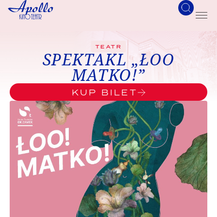
TEATR
SPEKTAKL „ŁOO
MATKO!”
KUP BILET