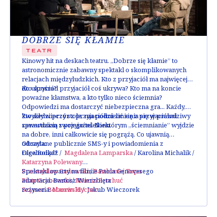
DOBRZE SIĘ KŁAMIE
TEATR
Kinowy hit na deskach teatru. „Dobrze się kłamie” to
astronomicznie zabawny spektakl o skomplikowanych
relacjach międzyludzkich. Kto z przyjaciół ma najwięcej
do ukrycia?
Kto spośród przyjaciół coś ukrywa? Kto ma na koncie
poważne kłamstwa, a kto tylko nieco ściemnia?
Odpowiedzi ma dostarczyć niebezpieczna gra... Każdy,
kto siedzi przy stole, ma podzielić się z przyjaciółmi
Zwykły wieczór z przyjaciółmi zmienia się w prawdziwy
zawartością swojego telefonu.
sprawdzian z przyjaźni. Niektórym „ściemnianie” wyjdzie
na dobre, inni całkowicie się pogrążą. Co ujawnią
odczytane publicznie SMS-y i powiadomienia z
Obsada:
Facebooka?
Olga Bołądź
/
Magdalena Lamparska
/
Karolina Michalik
/
Katarzyna Polewany
Przemysław Sadowski
Spektakl oparty na filmie Paola Genovesego
/
Bartłomiej Topa
Piotr Grabowski
adaptacja
: Bartosz Wierzbięta
/
Marcin Perchuć
Szymon Bobrowski
reżyseria
:
Marcin Hycnar
/
Jakub Wieczorek
Anita Sokołowska
scenografia
: Wojciech Stefaniak
/
Agnieszka Sienkiewicz
Katarzyna Kwiatkowska
/
Agnieszka Warchulska